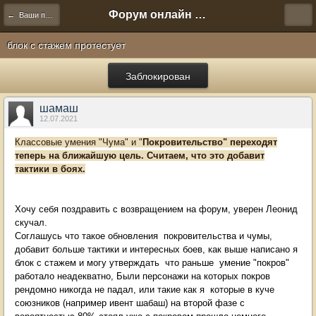
Форум онлайн игры "Новая Эра" (Нюра Биз)
← Ваши предложения
блок с стажем протестует
Заблокирован
шамаш
12.07.2021
Классовые умения "Чума" и "
Покровительство" переходят
теперь на ближайшую цель. Считаем, что это добавит
тактики в боях.
Хочу себя поздравить с возвращением на форум, уверен Леонид
скучал.
Соглашусь что такое обновления покровительства и чумы,
добавит больше тактики и интересных боев, как выше написано я
блок с стажем и могу утверждать что раньше умение "покров"
работало неадекватно, Были персонажи на которых покров
рендомно никогда не падал, или такие как я которые в куче
союзников (например ивент шабаш) на второй фазе с