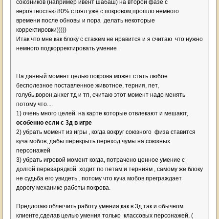
союзников (например ивент шабаш) на второй фазе с
вероятностью 80% стоял уже с покровом,прошло немного
времени после обновы и пора делать некоторые
корректировки)))))
Итак что мне как блоку с стажем не нравится и я считаю что нужно
немного подкорректировать умение .
На данный момент целью покрова может стать любое
бесполезное поставленное животное, терния, пет,
голубь,ворон,анхег тд и тп, считаю этот момент надо менять
потому что....
1) очень много целей на карте которые отвлекают и мешают,
особенно если с 3д в игре
2) убрать момент из игры , когда вокруг союзного физа ставится
куча мобов, дабы перекрыть переход чумы на союзных
персонажей
3) убрать игровой момент когда, потрачено ценное умение с
долгой перезарядкой ходит по петам и терниям , самому же блоку
не судьба его увидеть . потому что куча мобов преграждает
дорогу механике работы покрова.
Предлогаю облегчить работу умения,как в 3д так и обычном
клиенте,сделав целью умения только классовых персонажей, (