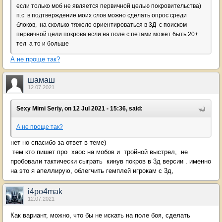
если только моб не является первичной целью покровительства)
п.с в подтверждение моих слов можно сделать опрос среди
блоков, на сколько тяжело ориентироваться в 3Д с поиском
первичной цели покрова если на поле с петами может быть 20+
тел а то и больше
А не проще так?
шамаш
12.07.2021
Sexy Mimi Seriy, on 12 Jul 2021 - 15:36, said:
А не проще так?
нет но спасибо за ответ в теме)
тем кто пишет про хаос на мобов и тройной выстрел, не
пробовали тактически сыграть кинув покров в 3д версии . именно
на это я апеллирую, облегчить гемплей игрокам с 3д,
i4po4mak
12.07.2021
Как вариант, можно, что бы не искать на поле боя, сделать