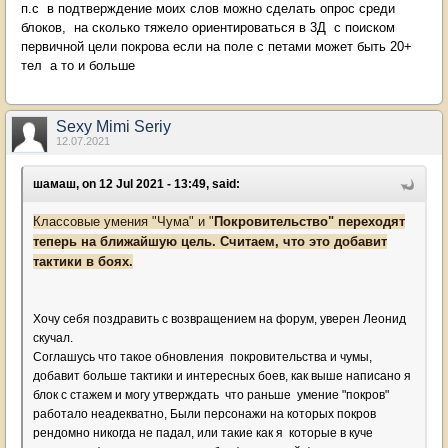
п.с в подтверждение моих слов можно сделать опрос среди
блоков, на сколько тяжело ориентироваться в 3Д с поиском
первичной цели покрова если на поле с петами может быть 20+
тел а то и больше
Sexy Mimi Seriy
12.07.2021
шамаш, on 12 Jul 2021 - 13:49, said:
Классовые умения "Чума" и "
Покровительство" переходят
теперь на ближайшую цель. Считаем, что это добавит
тактики в боях.
Хочу себя поздравить с возвращением на форум, уверен Леонид
скучал.
Соглашусь что такое обновления покровительства и чумы,
добавит больше тактики и интересных боев, как выше написано я
блок с стажем и могу утверждать что раньше умение "покров"
работало неадекватно, Были персонажи на которых покров
рендомно никогда не падал, или такие как я которые в куче