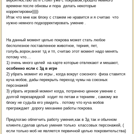
вероятностью 80% стоял уже с покровом,прошло немного
времени после обновы и пора делать некоторые
корректировки)))))
Итак что мне как блоку с стажем не нравится и я считаю что
нужно немного подкорректировать умение .
На данный момент целью покрова может стать любое
бесполезное поставленное животное, терния, пет,
голубь,ворон,анхег тд и тп, считаю этот момент надо менять
потому что....
1) очень много целей на карте которые отвлекают и мешают,
особенно если с 3д в игре
2) убрать момент из игры , когда вокруг союзного физа ставится
куча мобов, дабы перекрыть переход чумы на союзных
персонажей
3) убрать игровой момент когда, потрачено ценное умение с
долгой перезарядкой ходит по петам и терниям , самому же
блоку не судьба его увидеть . потому что куча мобов
преграждает дорогу механике работы покрова.
Предлогаю облегчить работу умения,как в 3д так и обычном
клиенте,сделав целью умения только классовых персонажей, (
если только моб не является первичной целью покровительства)