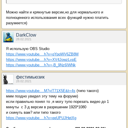
Можно найти и крякнутые версии,но для нормального и
полноценного использования всех функций нужно платить
разумеется)
DarkClow
28.02.2021
Я использую OBS Studio
https://www.youtube....h?v=qYpqWV6ZB8M
https://www.youtube....h?v=XV4JowzLvpE
https://www.youtube....h?v=-B_9Nz6IWNk
фестимьюзик
28.02.2021
https://www.youtube....M7yiT71X5E&t=4s
(типо такого)
ммм поздно увидел эту тему на форуме)
если правильно понял то ,я могу тупо порезать видео до 1
минуты с 3 д версии в разрешении 1920*1080
и скинуть вам? или типо такого
https://www.youtube....h?v=eeUPUJHetXg