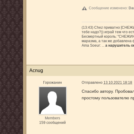
Сообщение изменено:
Da
(13:43) Chez приватно [СНЕЖИ
тебе надо?)) играй тем что ест
Бесмертный король: "СНЕЖИНК
маразма, а так же добавлена 
Ama Soeur: ...
а нарушитель он
Acnug
Горожанин
Отправлено
13.10.2021 18:18
Спасибо автору. Пробовал
простому пользователю п
Members
159 сообщений