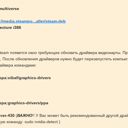
multiverse
://media.steampo...aller/steam.deb
ecture i386
Steam появится окно требующее обновить драйвера видеокарты. П
р
. После обновления драйверов нужно будет перезапустить компью
айвера командами:
ppa:oibaf/graphics-drivers
ppa:graphics-drivers/ppa
iver-430
(
ВАЖНО
!! У Вас может быть рекомендованный другой дра
ю команду: sudo nvidia-detect )