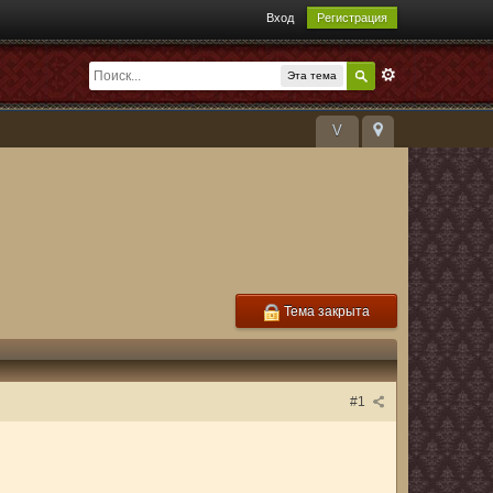
Вход
Регистрация
Эта тема
V
Тема закрыта
#1