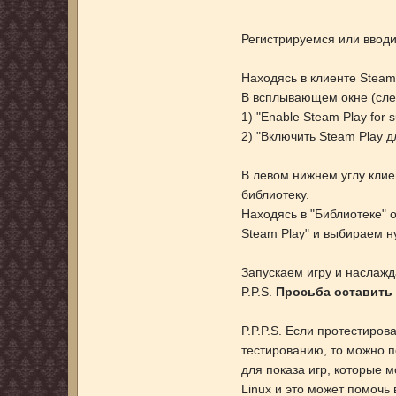
Регистрируемся или вводи
Находясь в клиенте Steam
В всплывающем окне (слев
1) "Enable Steam Play for s
2) "Включить Steam Play д
В левом нижнем углу клие
библиотеку.
Находясь в "Библиотеке" 
Steam Play" и выбираем н
Запускаем игру и насла
P.P.S.
Просьба оставить 
P.P.P.S. Если протестиро
тестированию, то можно по
для показа игр, которые м
Linux и это может помочь