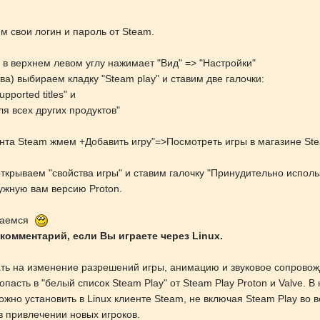
м свои логин и пароль от Steam.
 в верхнем левом углу нажимает "Вид" => "Настройки"
а) выбираем кладку "Steam play" и ставим две галочки:
upported titles" и
ля всех других продуктов"
нта Steam жмем +Добавить игру"=>Посмотреть игры в магазине Ste
открываем "свойства игры" и ставим галочку "Принудительно испо
ужную вам версию Proton.
ждаемся
комментарий, если Вы играете через Linux.
вать на изменение разрешений игры, анимацию и звуковое сопровож
пасть в "белый список Steam Play" от Steam Play Proton и Valve. 
ожно установить в Linux клиенте Steam, не включая Steam Play во 
 в привлечении новых игроков.