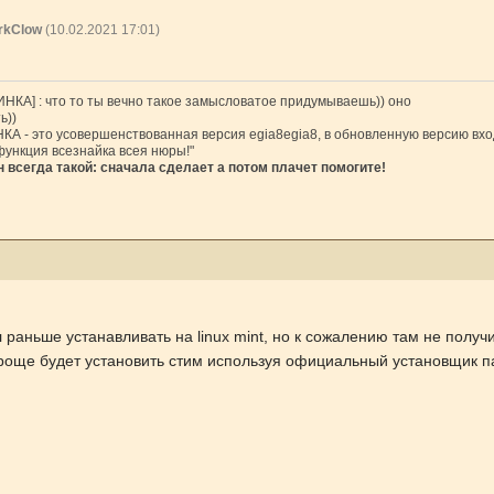
rkClow
(10.02.2021 17:01)
НКА] : что то ты вечно такое замысловатое придумываешь)) оно
ь))
А - это усовершенствованная версия egia8egia8, в обновленную версию вход
функция всезнайка всея нюры!"
 всегда такой: сначала сделает а потом плачет помогите!
 раньше устанавливать на linux mint, но к сожалению там не получ
роще будет установить стим используя официальный установщик па