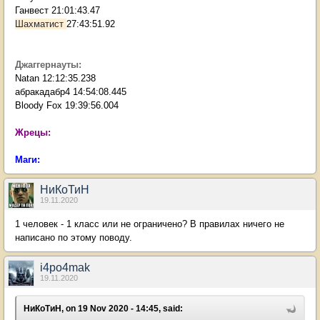
Ганвест 21:01:43.47
Шахматист
27:43:51.92
Джаггернауты:
Natan 12:12:35.238
абракадабр4 14:54:08.445
Bloody Fox 19:39:56.004
Жрецы:
Маги:
НиКоТиН
19.11.2020
1 человек - 1 класс или не ограничено? В правилах ничего не
написано по этому поводу.
i4po4mak
19.11.2020
НиКоТиН, on 19 Nov 2020 - 14:45, said: