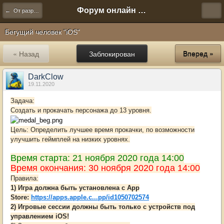
Форум онлайн игры "Новая Эра" (Нюра Биз)
← От разработчиков
Бегущий человек "iOS"
« Назад
Заблокирован
Вперед »
DarkClow
19.11.2020
Задача:
Создать и прокачать персонажа до 13 уровня.
Цель: Определить лучшее время прокачки, по возможности
улучшить геймплей на низких уровнях.
Время старта: 21 ноября 2020 года 14:00
Время окончания: 30 ноября 2020 года 14:00
Правила:
1) Игра должна быть установлена с App
Store:
https://apps.apple.c...pp/id1050702574
2) Игровые сессии должны быть только с устройств под
управлением iOS!