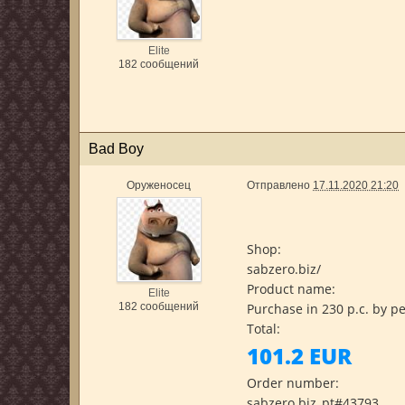
Elite
182 сообщений
Bad Boy
Оруженосец
Отправлено
17.11.2020 21:20
Shop:
sabzero.biz/
Product name:
Elite
182 сообщений
Purchase in 230 p.c. by p
Total:
101.2 EUR
Order number:
sabzero.biz_pt#43793