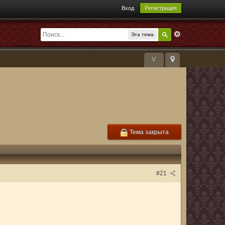
Вход
Регистрация
Эта тема
V
Тема закрыта
#21