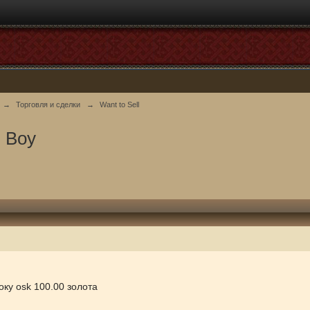
→
Торговля и сделки
→
Want to Sell
 Boy
оку osk 100.00 золота