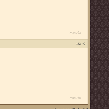
Жалоба
#23
Жалоба