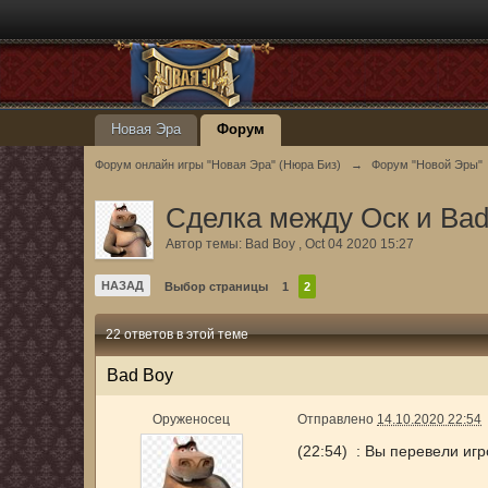
Новая Эра
Форум
Форум онлайн игры "Новая Эра" (Нюра Биз)
→
Форум "Новой Эры"
Сделка между Оск и Bad
Автор темы:
Bad Boy
,
Oct 04 2020 15:27
НАЗАД
Выбор страницы
1
2
22 ответов в этой теме
Bad Boy
Оруженосец
Отправлено
14.10.2020 22:54
(22:54) : Вы перевели игр