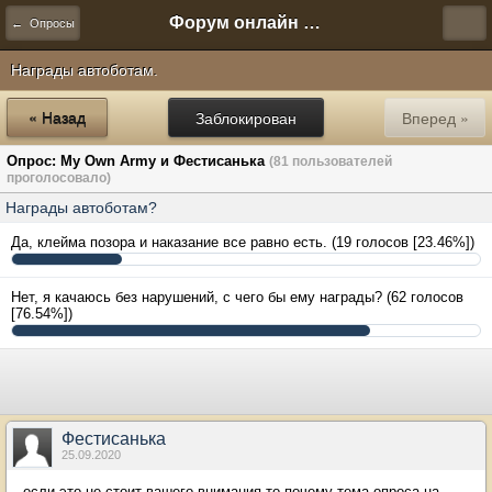
Форум онлайн игры "Новая Эра" (Нюра Биз)
← Опросы
Награды автоботам.
« Назад
Заблокирован
Вперед »
Опрос: My Own Army и Фестисанька
(81 пользователей
проголосовало)
Награды автоботам?
Да, клейма позора и наказание все равно есть.
(19 голосов [23.46%])
Нет, я качаюсь без нарушений, с чего бы ему награды?
(62 голосов
[76.54%])
Фестисанька
25.09.2020
если это не стоит вашего внимания то почему тема опроса на