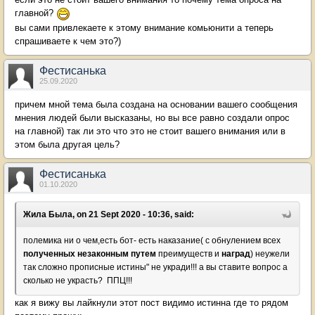
главной?
вы сами привлекаете к этому внимание комьюнити а теперь
спрашиваете к чем это?)
Фестисанька
25.09.2020
причем мной тема была создана на основании вашего сообщения
мнения людей были высказаны, но вы все равно создали опрос
на главной) так ли это что это не стоит вашего внимания или в
этом была другая цель?
Фестисанька
01.10.2020
Жила Была, on 21 Sept 2020 - 10:36, said:
полемика ни о чем,есть бот- есть наказание( с обнулением всех
полученных незаконным путем
преимуществ и
наград
) неужели
так сложно прописные истины" не укради!!! а вы ставите вопрос а
сколько не украсть? ППЦ!!!
как я вижу вы лайкнули этот пост видимо истинна где то рядом