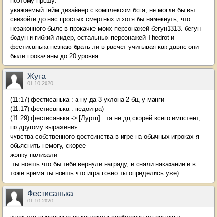
поэтому прошу:
уважаемый гейм дизайнер с комплексом бога, не могли бы вы
снизойти до нас простых смертных и хотя бы намекнуть, что
незаконного было в прокачке моих персонажей бегун1313, бегун
бодун и гибкий лидер, остальных персонажей Thedrot и
фестисанька незнаю брать ли в расчет учитывая как давно они
были прокачаны до 20 уровня.
Жуга
01.10.2020
(11:17) фестисанька : а ну да 3 уклона 2 бщ у манги
(11:17) фестисанька : педоигра)
(11:29) фестисанька -> [Луртц] : та не дц скорей всего импотент,
по другому выражения
чувства собственного достоинства в игре на обычных игроках я
обьяснить немогу, скорее
жопку нализали
ты ноешь что бы тебе вернули награду, и сняли наказание и в
тоже время ты ноешь что игра говно ты определись уже)
Фестисанька
01.10.2020
и как это вырванные из контекста сообщения относятся к