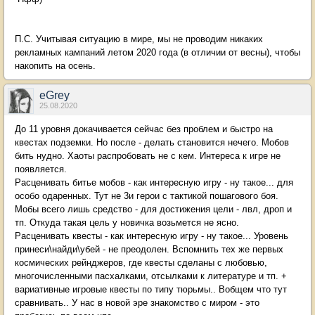
П.С. Учитывая ситуацию в мире, мы не проводим никаких
рекламных кампаний летом 2020 года (в отличии от весны), чтобы
накопить на осень.
eGrey
25.08.2020
До 11 уровня докачивается сейчас без проблем и быстро на
квестах подземки. Но после - делать становится нечего. Мобов
бить нудно. Хаоты распробовать не с кем. Интереса к игре не
появляется.
Расценивать битье мобов - как интересную игру - ну такое... для
особо одаренных. Тут не 3и герои с тактикой пошагового боя.
Мобы всего лишь средство - для достижения цели - лвл, дроп и
тп. Откуда такая цель у новичка возьмется не ясно.
Расценивать квесты - как интересную игру - ну такое... Уровень
принеси\найди\убей - не преодолен. Вспомнить тех же первых
космических рейнджеров, где квесты сделаны с любовью,
многочисленными пасхалками, отсылками к литературе и тп. +
вариативные игровые квесты по типу тюрьмы.. Вобщем что тут
сравнивать.. У нас в новой эре знакомство с миром - это