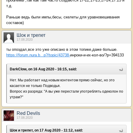
проблемы ,так как там часто создаются 17-22;17-23;17-24;17:25 и
т.д.
Раньше ведь были импы,бесы, скелеты для уравновешивания
составов)
Шок и трепет
17.08.2020
ты опоздал,все это уже описано в этом топике,даже больше.
https://forum.nura.b...p?/topic/43738-
инроки-и-их-кол-во/?p=394133
DarkClow, on 16 Aug 2020 - 16:15, said:
Нет. Мы работает над новым контентом прямо сейчас, но это
касается не только Подводья.
Вопрос из разряда: "А вы уже перестали употреблять одеколон по
утрам?"
Red Devils
17.08.2020
Шок и трепет, on 17 Aug 2020 - 11:12, said: