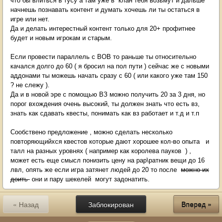
что бы влиться в тусу а там уже в клан тебя возьмут и дальше
начнешь познавать контент и думать хочешь ли ты остаться в
игре или нет.
Да и делать интерестный контент только для 20+ профитнее
будет и новым игрокам и старым.
Если провести параллель с ВОВ то раньше ты относительно
качался долго до 60 ( я бросил на пол пути ) сейчас же с новыми
аддонами ты можешь начать сразу с 60 ( или какого уже там 150
? не слежу ).
Да и в новой эре с помощью ВЗ можно получить 20 за 3 дня, но
порог вхождения очень высокий, ты должен знать что есть вз,
знать как сдавать квесты, понимать как вз работает и т.д и т.п
Сообствено предложение , можно сделать несколько
повторяющийхся квестов которые дают хорошее кол-во опыта и
талл на разных уровнях ( например как королева пауков ) ,
может есть еще смысл понизить цену на рар\ратник вещи до 16
лвл, опять же если игра затянет людей до 20 то после
можно их
доить
они и пару шекелей могут задонатить.
« Назад
Заблокирован
Вперед »