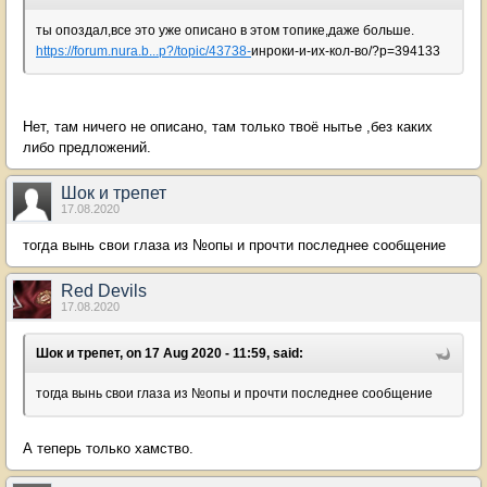
ты опоздал,все это уже описано в этом топике,даже больше.
https://forum.nura.b...p?/topic/43738-
инроки-и-их-кол-во/?p=394133
Нет, там ничего не описано, там только твоё нытье ,без каких
либо предложений.
Шок и трепет
17.08.2020
тогда вынь свои глаза из №опы и прочти последнее сообщение
Red Devils
17.08.2020
Шок и трепет, on 17 Aug 2020 - 11:59, said:
тогда вынь свои глаза из №опы и прочти последнее сообщение
А теперь только хамство.