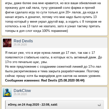
игры, даже более она мне нравится, но все ваши обновления на
прокачку для хай лвла, тучу урезаний соло фарма и прочей
фигни сделало игру по сути только для 20+ лвлов, да когда я
начал играть я донатил, потому что мне надо было купить 13
топор который у меня украл другой вар, а ходить с 8 топором не
хотелось а на 13 талл не хватало, зато я узнал тактику прятать
топоры в доп слот когда 100% поражение)
Red Devils
25.08.2020
Я писал уже, что в игре нужна линия до 17 лвл, так как с 17
появляются стабильно хаоты, в которых есть активный движ. До
17го это печально щас, увы.
Но мое предложение с созданием сюжетной линией до 17го лвл
была раскритикована и тема закрыта разработчиками. Поэтому
сейчас прошу хотя бы мародёров для хаотов на низких уровнях.
Сообщение изменено:
Red Devils
(25.08.2020 08:44)
DarkClow
25.08.2020
eGrey, on 24 Aug 2020 - 22:08, said: