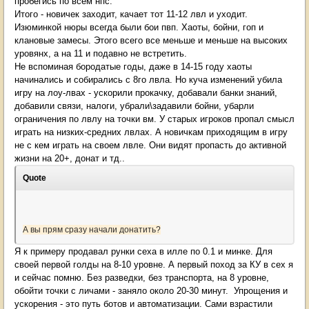
пробегись по всем нпс.
Итого - новичек заходит, качает тот 11-12 лвл и уходит.
Изюминкой нюры всегда были бои пвп. Хаоты, бойни, гоп и
клановые замесы. Этого всего все меньше и меньше на высоких
уровянх, а на 11 и подавно не встретить.
Не вспоминая бородатые годы, даже в 14-15 году хаоты
начинались и собирались с 8го лвла. Но куча изменений убила
игру на лоу-лвах - ускорили прокачку, добавали банки знаний,
добавили связи, налоги, убрали\задавили бойни, убарли
ограничения по лвлу на точки вм. У старых игроков пропал смысл
играть на низких-средних лвлах. А новичкам приходящим в игру
не с кем играть на своем лвле. Они видят пропасть до активной
жизни на 20+, донат и тд..
Quote
А вы прям сразу начали донатить?
Я к примеру продавал рунки сеха в илле по 0.1 и минке. Для
своей первой голды на 8-10 уровне. А первый поход за КУ в сех я
и сейчас помню. Без разведки, без транспорта, на 8 уровне,
обойти точки с личами - заняло около 20-30 минут. Упрощения и
ускорения - это путь ботов и автоматизации. Сами взрастили