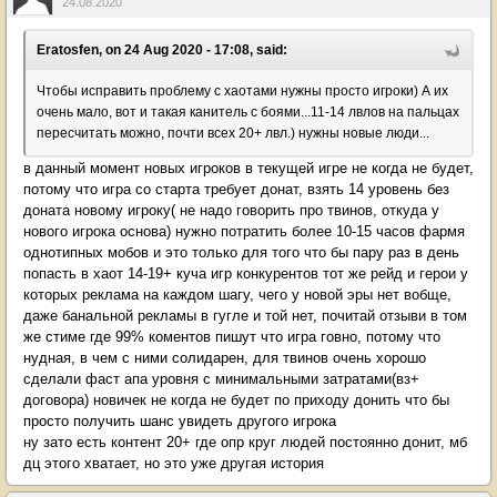
24.08.2020
Eratosfen, on 24 Aug 2020 - 17:08, said:
Чтобы исправить проблему с хаотами нужны просто игроки) А их
очень мало, вот и такая канитель с боями...11-14 лвлов на пальцах
пересчитать можно, почти всех 20+ лвл.) нужны новые люди...
в данный момент новых игроков в текущей игре не когда не будет,
потому что игра со старта требует донат, взять 14 уровень без
доната новому игроку( не надо говорить про твинов, откуда у
нового игрока основа) нужно потратить более 10-15 часов фармя
однотипных мобов и это только для того что бы пару раз в день
попасть в хаот 14-19+ куча игр конкурентов тот же рейд и герои у
которых реклама на каждом шагу, чего у новой эры нет вобще,
даже банальной рекламы в гугле и той нет, почитай отзыви в том
же стиме где 99% коментов пишут что игра говно, потому что
нудная, в чем с ними солидарен, для твинов очень хорошо
сделали фаст апа уровня с минимальными затратами(вз+
договора) новичек не когда не будет по приходу донить что бы
просто получить шанс увидеть другого игрока
ну зато есть контент 20+ где опр круг людей постоянно донит, мб
дц этого хватает, но это уже другая история