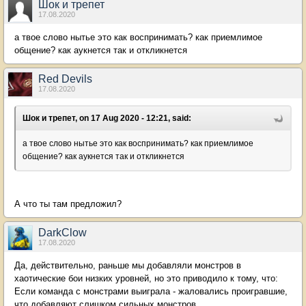
Шок и трепет
17.08.2020
а твое слово нытье это как воспринимать? как приемлимое
общение? как аукнется так и откликнется
Red Devils
17.08.2020
Шок и трепет, on 17 Aug 2020 - 12:21, said:
а твое слово нытье это как воспринимать? как приемлимое
общение? как аукнется так и откликнется
А что ты там предложил?
DarkClow
17.08.2020
Да, действительно, раньше мы добавляли монстров в
хаотические бои низких уровней, но это приводило к тому, что:
Если команда с монстрами выиграла - жаловались проигравшие,
что добавляют слишком сильных монстров.