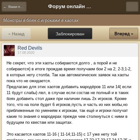
Форум онлайн игры "Новая Эра" (Нюра Биз)
← Ваши предложения
Монстры в боях с игроками в хаотах
« Назад
Заблокирован
Вперед »
Red Devils
17.08.2020
Не секрет, что эти хаоты собираются долго , а порой и не
собираются) в итоге прождав время получаем бои 2 на 2; 2-3;1-2,
в которых нету столба. Так как автоматических заявок на хаоты
пока что не ожидается.
Предлагаю для этих хаотов добавить мародёров 11 или 14( если
11 будут слабы) лвл, в случае если состав не полный и в таких
боях добавить стол даже при наличии лишь 2х игроков. Кроме
того, что на поле будет 6 игроков,пусть и часть из них мобы,но
приближенные по умениям к игрокам, так ещё и игроки получат
какие то знания о мародерах прежде чем столкнуться с ними в
будущем по квестам или защитах.
Это касается хаотов 11-16 ( 11-14;11-15) с 17 уже нету той