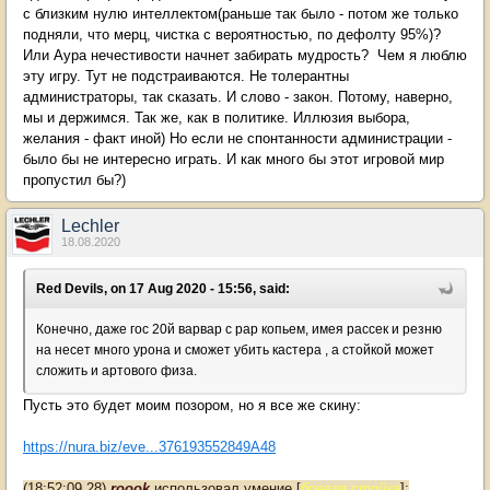
с близким нулю интеллектом(раньше так было - потом же только
подняли, что мерц, чистка с вероятностью, по дефолту 95%)?
Или Аура нечестивости начнет забирать мудрость? Чем я люблю
эту игру. Тут не подстраиваются. Не толерантны
администраторы, так сказать. И слово - закон. Потому, наверно,
мы и держимся. Так же, как в политике. Иллюзия выбора,
желания - факт иной) Но если не спонтанности администрации -
было бы не интересно играть. И как много бы этот игровой мир
пропустил бы?)
Lechler
18.08.2020
Red Devils, on 17 Aug 2020 - 15:56, said:
Конечно, даже гос 20й варвар с рар копьем, имея рассек и резню
на несет много урона и сможет убить кастера , а стойкой может
сложить и артового физа.
Пусть это будет моим позором, но я все же скину:
https://nura.biz/eve...376193552849A48
(18:52:09.28)
roook
использовал умение [
боевая стойка
]: