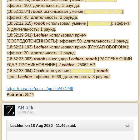
эффект: 160, длительность: 3 раунда.
(18:52:11.84)
roook
использовал умение [
рассекающий удар
]:
эффект: 45, длительность: 2 раунда.
(18:52:12.615)
roook
использовал умение [
разрывание
]: эффект:
3, длительность: 1 раунд.
(18:52:19.541)
Lechler
использовал прием
[
CОСРЕДОТОЧЕННОСТЬ
]: эффект: 50, длительность: 1 раунд.
(18:52:21.193)
Lechler
использовал прием [
ГЛУХАЯ ОБОРОНА
]:
эффект: 30, длительность: 1 раунд.
(18:52:33.063)
roook
нанес удар
Lechler
.
roook
[РАССЕКАЮЩИЙ
УДАР, ПРОНИКНОВЕНИЕ].
Lechler
: -25062 HP.
(18:52:33.064) Сработало умение [
разрывание
]
roook
.
Цель
Lechler
: эффект: 6266, длительность: 3 раунда.
https://nura.biz/com.../profile/474248
Рейтинг:
2544
ABlack
30.09.2020
Lechler, on 18 Aug 2020 - 11:46, said: