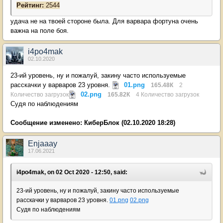
Рейтинг:
2544
удача не на твоей стороне была. Для варвара фортуна очень
важна на поле боя.
i4po4mak
02.10.2020
23-ий уровень, ну и пожалуй, закину часто используемые
расскачки у варваров 23 уровня.
01.png
165.48К
2
02.png
Количество загрузок
165.82К
4 Количество загрузок
Судя по наблюдениям
Сообщение изменено:
КиберБлок
(02.10.2020 18:28)
Enjaaay
17.06.2021
i4po4mak, on 02 Oct 2020 - 12:50, said:
23-ий уровень, ну и пожалуй, закину часто используемые
расскачки у варваров 23 уровня.
01.png
02.png
Судя по наблюдениям