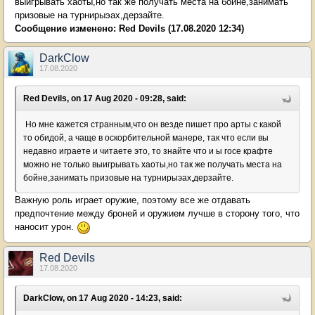
выигрывать хаоты,но так же получать места на бойне,занимать
призовые на турнирыэах,дерзайте.
Сообщение изменено:
Red Devils
(17.08.2020 12:34)
DarkClow
17.08.2020
Red Devils, on 17 Aug 2020 - 09:28, said:
Но мне кажется странным,что он везде пишет про арты с какой
то обидой, а чаще в оскорбительной манере, так что если вы
недавно играете и читаете это, то знайте что и ы госе крафте
можно не только выигрывать хаоты,но так же получать места на
бойне,занимать призовые на турнирыэах,дерзайте.
Важную роль играет оружие, поэтому все же отдавать
предпочтение между броней и оружием лучше в сторону того, что
наносит урон.
Red Devils
17.08.2020
DarkClow, on 17 Aug 2020 - 14:23, said: