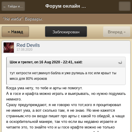
Форум онлайн игры "Новая Эра" (Нюра Биз)
← Гайды и другое
"Не имба". Варвары.
« Назад
Заблокирован
Вперед »
Red Devils
17.08.2020
Шок и трепет, on 16 Aug 2020 - 22:41, said:
тут хитрости нет,вкинул бабла и уже рулишь а гос или краыт ты
мясо для 80% игроков
Когда ума нету, то тебе и арты не помогут.
А в госе и крафта можно играть и выигрывать, но нужно подумать
немного.
Сразу предупреждают, я не говорю что тот,кого я процитировал
не имеет ума, а вот сколько там, я не знаю. Но мне кажется
странным,что он везде пишет про арты с какой то обидой, а чаще
в оскорбительной манере, так что если вы недавно играете и
читаете это, то знайте что и ы госе крафте можно не только