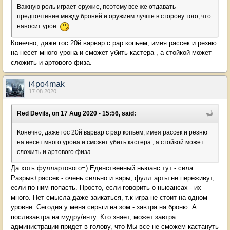
Важную роль играет оружие, поэтому все же отдавать
предпочтение между броней и оружием лучше в сторону того, что
наносит урон.
Конечно, даже гос 20й варвар с рар копьем, имея рассек и резню
на несет много урона и сможет убить кастера , а стойкой может
сложить и артового физа.
i4po4mak
17.08.2020
Red Devils, on 17 Aug 2020 - 15:56, said:
Конечно, даже гос 20й варвар с рар копьем, имея рассек и резню
на несет много урона и сможет убить кастера , а стойкой может
сложить и артового физа.
Да хоть фуллартового=) Единственный ньюанс тут - сила.
Разрыв+рассек - очень сильно и вары, фулл арты не переживут,
если по ним попасть. Просто, если говорить о ньюансах - их
много. Нет смысла даже заикаться, т.к игра не стоит на одном
уровне. Сегодня у меня серьги на зом - завтра на броню. А
послезавтра на мудру/инту. Кто знает, может завтра
администрации придет в голову, что Мы все не сможем кастануть