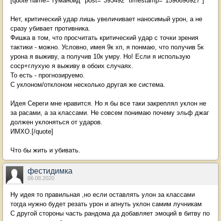
[quote name="гуманоид" post="393492" timestamp="1596696927"]
Нет, критический удар лишь увеличивает наносимый урон, а не
сразу убивает противника.
Фишка в том, что просчитать критический удар с точки зрения
тактики - можно. Условно, имея 9к хп, я понмаю, что получив 5к
урона я выживу, а получив 10к умру. Но! Если я использую
соср+глухую я выживу в обоих случаях.
То есть - прогнозируемо.
С уклоном/отклоном несколько другая же система.
Идея Сереги мне нравится. Но я бы все таки закреплял уклон не
за расами, а за классами. Не совсем понимаю почему эльф джаг
должен уклоняться от ударов.
ИМХО.[/quote]
Что бы жить и убивать.
фестидимка
06.08.2020
Ну идея то правильная ,но если оставлять улон за классами
тогда нужно будет резать урон и апнуть уклон самим лучникам
С другой стороны часть рандома да добавляет эмоций в битву по