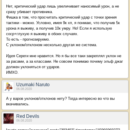
Нет, критический удар лишь увеличивает наносимый урон, а не
сразу убивает противника.
Фишка в том, что просчитать критический удар с точки зрения
тактики - можно. Условно, имея 9к хп, я понмаю, что получив 5к
урона я выживу, а получив 10к умру. Но! Если я использую
соср+глухую я выживу в обоих случаях.
То есть - прогнозируемо.
С уклоном/отклоном несколько другая же система.
Идея Сереги мне нравится. Но я бы все таки закреплял уклон не
за расами, а за классами. Не совсем понимаю почему эльф джаг
должен уклоняться от ударов.
ИМХО.
Uzumaki Naruto
06.08.2020
А у варов уклонов/отклонов нету? Тогда интересно во что вы
вкачивались.
Red Devils
06.08.2020