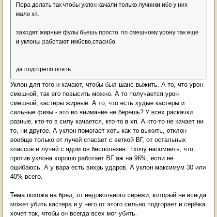
Пора делать так чтобы уклон качали только лучники ибо у них
мало хп.
заходят жирные фулы бьешь просто по смешному урону так еще
и уклоны работают имбово,спасибо
да подгорело опять
Уклон для того и качают, чтобы был шанс выжить. А то, что урон
смешной, так его повысить можно. А то получается урон
смешной, кастеры жирные. А то, что есть худые кастеры и
сильные физы - это во внимание не берешь? У всех раскачки
разные, кто-то в силу качается, кто-то в хп. А кто-то не качает ни
то, ни другое. А уклон помогает хоть как-то выжить, отклон
вообще только от лучей спасает с веткой ВГ, от остальных
классов и лучей с ядом он бесполезен. +хочу напомнить, что
против уклона хорошо работает ВГ аж на 96%, если не
ошибаюсь. А у вара есть вихрь ударов. А уклон максимум 30 или
40% всего.
Тема похожа на бред, от недовольного серёжи, который не всегда
может убить кастера и у него от этого сильно подгорает и серёжа
хочет так, чтобы он всегда всех мог убить.