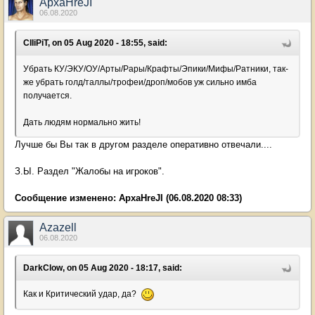
ApxaHreJI
06.08.2020
CIIiPiT, on 05 Aug 2020 - 18:55, said:
Убрать КУ/ЭКУ/ОУ/Арты/Рары/Крафты/Эпики/Мифы/Ратники, так-
же убрать голд/таллы/трофеи/дроп/мобов уж сильно имба
получается.
Дать людям нормально жить!
Лучше бы Вы так в другом разделе оперативно отвечали....
З.Ы. Раздел "Жалобы на игроков".
Сообщение изменено:
ApxaHreJI
(06.08.2020 08:33)
Azazell
06.08.2020
DarkClow, on 05 Aug 2020 - 18:17, said:
Как и Критический удар, да?