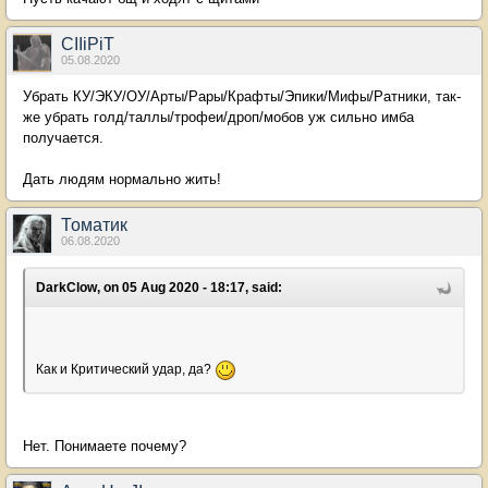
CIIiPiT
05.08.2020
Убрать КУ/ЭКУ/ОУ/Арты/Рары/Крафты/Эпики/Мифы/Ратники, так-
же убрать голд/таллы/трофеи/дроп/мобов уж сильно имба
получается.
Дать людям нормально жить!
Томатик
06.08.2020
DarkClow, on 05 Aug 2020 - 18:17, said:
Как и Критический удар, да?
Нет. Понимаете почему?