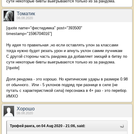
сути некоторые бивты выигрываются только из за рандома.
Томатик
06.08.2020
[quote name="фестидимка" post="393500"
timestamp="1596704016"]
Ну идея то правильная ,но если оставлять улон за классами
тогда нужно будет резать урон и апнуть уклон самим лучникам
С другой стороны часть рандома да добавляет эмоций в битву по
сути некоторые бивты выигрываются только из за рандома.
[/quote]
Доля рендома - это хорошо. Но критические удары в размере 0.98
от обычного.. Или - 5 уклонов подряд при разнице в силе (не
путать с характеристикой сила) персонажа в 4+ раз - это перебор.
ИМХО
Хорошо
06.08.2020
Трофей ранга, on 04 Aug 2020 - 21:06, said: