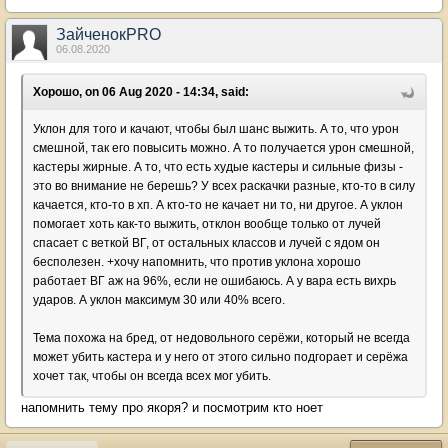
ЗайченокPRO
06.08.2020
Хорошо, on 06 Aug 2020 - 14:34, said:
Уклон для того и качают, чтобы был шанс выжить. А то, что урон
смешной, так его повысить можно. А то получается урон смешной,
кастеры жирные. А то, что есть худые кастеры и сильные физы -
это во внимание не берешь? У всех раскачки разные, кто-то в силу
качается, кто-то в хп. А кто-то не качает ни то, ни другое. А уклон
помогает хоть как-то выжить, отклон вообще только от лучей
спасает с веткой ВГ, от остальных классов и лучей с ядом он
бесполезен. +хочу напомнить, что против уклона хорошо
работает ВГ аж на 96%, если не ошибаюсь. А у вара есть вихрь
ударов. А уклон максимум 30 или 40% всего.
Тема похожа на бред, от недовольного серёжи, который не всегда
может убить кастера и у него от этого сильно подгорает и серёжа
хочет так, чтобы он всегда всех мог убить.
напомнить тему про якоря? и посмотрим кто ноет