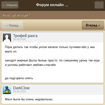
Форум онлайн игры "Новая Эра" (Нюра Биз)
← Общалка
Алло, це володя !
« Назад
Вперед »
Трофей ранга
05.08.2020
Пора делать так чтобы уклон качали только лучники ибо у них
мало хп.
заходят жирные фулы бьешь просто по смешному урону так еще
и уклоны работают имбово,спасибо
да подгорело опять
DarkClow
05.08.2020
Маги были бы очень недовольны.