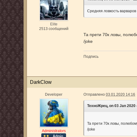
Средняя ловкость варваров 
Elite
2513 сообщений
Та прети 70к ловы, полю
/joke
Подпись
DarkClow
Developer
Отправлено
03.01.2020 14:16
ТехноЖрец, on 03 Jan 2020 -
Та прети 70к ловы, полюбом
/joke
Administrators