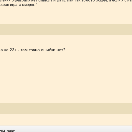
ения 5 февраля нет смысла играть, как так золото общее, а если я с ка
ская игра, а мморпг.
"
в на 23+ - там точно ошибки нет?
:04, said: