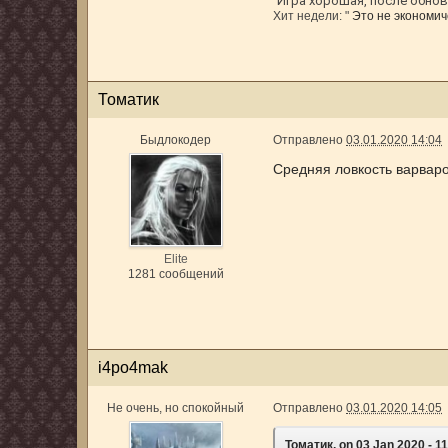
Игра хорошая, после обновл
"
Хит недели: "
Это не экономиче
Томатик
Быдлокодер
Отправлено
03.01.2020 14:04
Средняя ловкость варваро
Elite
1281 сообщений
i4po4mak
Не очень, но спокойный
Отправлено
03.01.2020 14:05
Томатик, on 03 Jan 2020 - 11