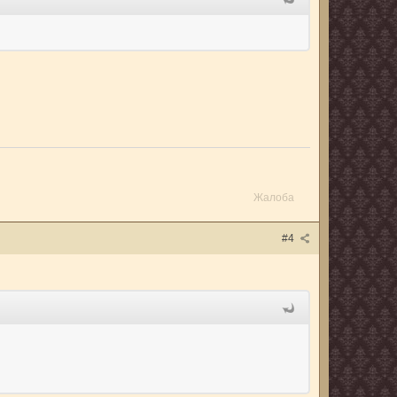
Жалоба
#4