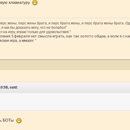
овую клавиатуру.
 перс жены, перс жены брата, и перс брата жены, и перс брата жены брата. Од
 я как бы доказать могу, что не болабол"
л на игру, играю только для удовольствия."
ения 5 февраля нет смысла играть, как так золото общее, а если я с ка
ская игра, а мморпг.
"
0:58, said:
сть БОТы