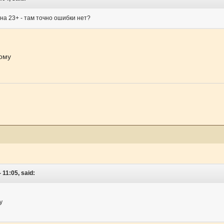
на 23+ - там точно ошибки нет?
бому
 11:05, said:
у