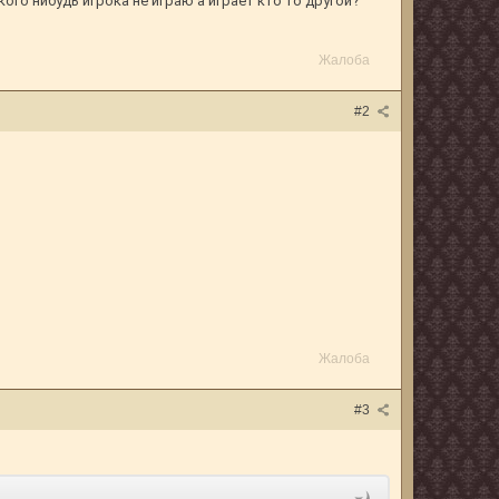
кого нибудь игрока не играю а играет кто то другой?
"
Жалоба
#2
Жалоба
#3