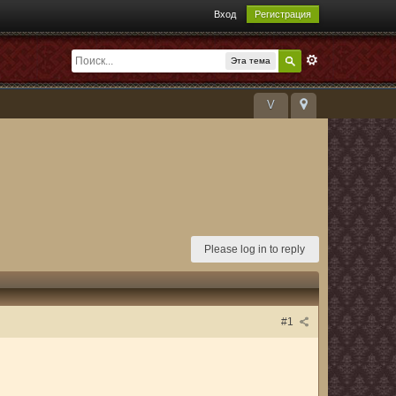
Вход
Регистрация
Эта тема
V
Please log in to reply
#1