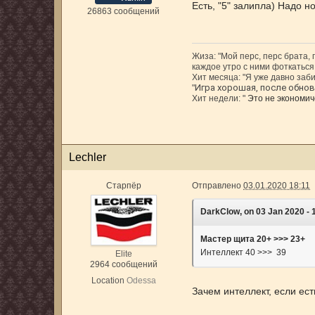
Есть, "5" залипла) Надо н
26863 сообщений
Жиза: "Мой перс, перс брата,
каждое утро с ними фоткаться,
Хит месяца: "Я уже давно заби
Игра хорошая, после обновл
"
Хит недели: "
Это не экономиче
Lechler
Старпёр
Отправлено
03.01.2020 18:11
DarkClow, on 03 Jan 2020 - 1
Мастер щита 20+ >>> 23+
Интеллект 40 >>> 39
Elite
2964 сообщений
Location
Odessa
Зачем интеллект, если е