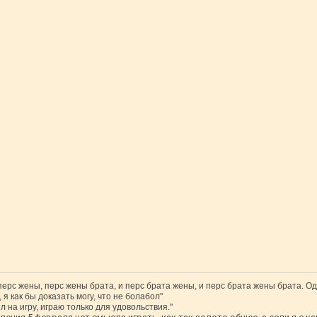
 перс жены, перс жены брата, и перс брата жены, и перс брата жены брата. Од
 я как бы доказать могу, что не болабол"
л на игру, играю только для удовольствия."