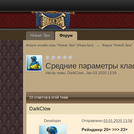
Новая Эра
Форум
Форум онлайн игры "Новая Эра" (Нюра Биз)
→
Форум "Новой Эры"
Средние параметры клас
Автор темы:
DarkClow
,
Jan 03 2020 13:58
10 ответов в этой теме
DarkClow
Developer
Отправлено
03.01.2020 13:58
Рейнджер 20+ >>> 23+