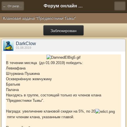
Форум онлайн игры "Новая Эра" (Нюра Биз)
← От разработчиков
Клановая задача "Предвестники Тьмы"
Заблокирован
DarkClow
01.08.2019
В течении месяца (до 01.09.2019) победить:
Левиафана
Штурмана Пушкина
Осквернённую жемчужину
Братьев
Палача
Находясь в группе, состоящей только из членов клана
"Предвестники Тьмы".
Награда: увеличение клановой скидки на 5%, по 20
пяти членам клана, указанным главой.