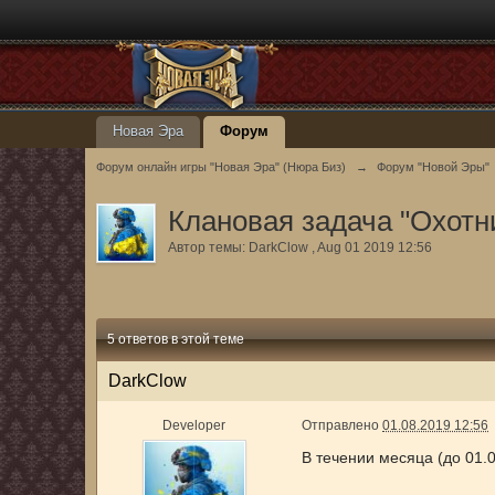
Новая Эра
Форум
Форум онлайн игры "Новая Эра" (Нюра Биз)
→
Форум "Новой Эры"
Клановая задача "Охотни
Автор темы:
DarkClow
,
Aug 01 2019 12:56
5 ответов в этой теме
DarkClow
Developer
Отправлено
01.08.2019 12:56
В течении месяца
(до 01.