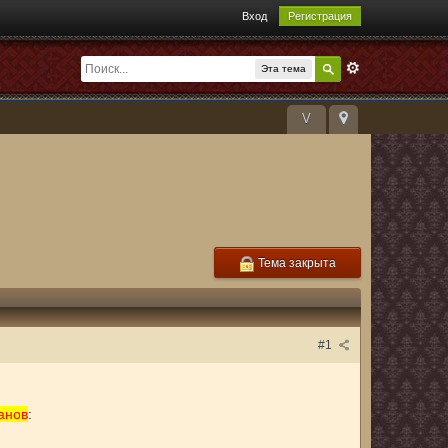
Вход
Регистрация
Эта тема
V
Тема закрыта
#1
анов
: