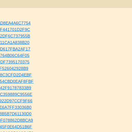
.1DAD8EA4A6C7754
0D8F441701D2F9C
3C02DF6C737955B
2C611CA1A838B20
F3BD617FBA2AF17
34D764B06C64F05
7DFDF7395170375
984F526042928B9
.B5B8C3CFD2D4EBF
..B854CBD0EAF8FBF
.CF42F91787833B9
.BEC359889C9556E
..96922D97CCF9F66
.03E6A7FF33036B0
.908B5B7D61130D0
..FDF078862D8BCA9
.4B45F0E64D51B6F