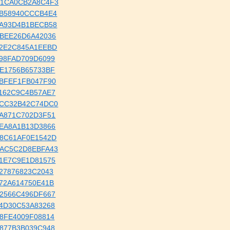
..C01CA0CB2A8C4F3
..75B58940CCCB4E4
..04A93D4B1BECB58
.B1BEE26D6A42036
..902E2C845A1EEBD
.3498FAD709D6099
.3BE1756B65733BF
.65BFEF1FB047F90
.51162C9C4B57AE7
..46CC32B42C74DC0
.7FA871C702D3F51
.19EA8A1B13D3866
..5B8C61AF0E1542D
..F3AC5C2D8EBFA43
.281E7C9E1D81575
.0927876823C2043
.2572A614750E41B
.3A2566C496DF667
.504D30C53A83268
.5A8FE4009F08814
.7E877B3B039C948