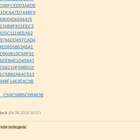
..01C08FCED03A6DE
..CB1DC6A7D744BF0
.E95800456694425
.B0226B8F811EEC3
.06825C1119EEA62
..9C9766DD497CAD4
.414E0855B53A5A1
.6AD960B10C68F81
..A75EEB4E1D458A7
.E4C66210F09B5C0
..5B1C5B82A6AC513
.34948F1463E4C3B
eve...C59C08B5C08983B
lack
(04.08.2019 10:57)
тебя победили.