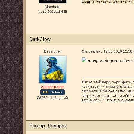
Если ты ненавидишь - значит 
Members
5593 сообщений
DarkClow
Developer
Отправлено
19.08.2019 12:58
Жиза: "Мой перс, перс брата,
каждое утро с ними фоткаться,
Administrators
Хит месяца: "Я уже давно заби
Игра хорошая, после обновл
"
26863 сообщений
Хит недели: "
Это не экономиче
Рагнар_Лодброк