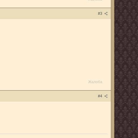
#3
Жалоба
#4