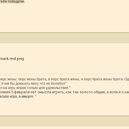
тебя победили.
 перс жены, перс жены брата, и перс брата жены, и перс брата жены брата. Од
 я как бы доказать могу, что не болабол"
л на игру, играю только для удовольствия."
ения 5 февраля нет смысла играть, как так золото общее, а если я с ка
ская игра, а мморпг.
"