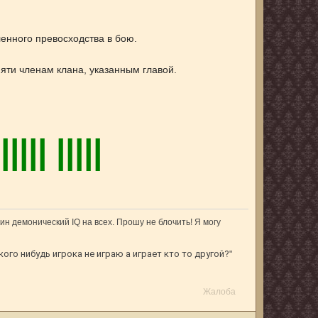
ленного превосходства в бою.
пяти членам клана, указанным главой.
|
|
|
|
|
|
|
|||
ин демонический IQ на всех. Прошу не блочить! Я могу
кого нибудь игрока не играю а играет кто то другой?
"
Жалоба