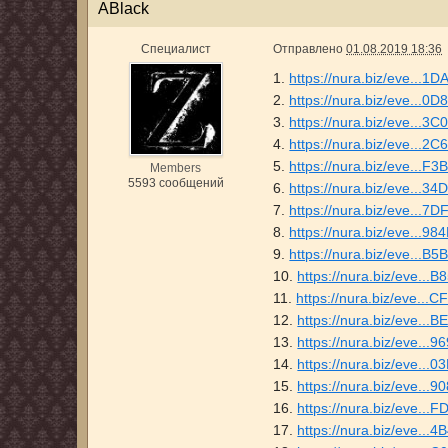
ABlack
Специалист
Отправлено
01.08.2019 18:36
1.
https://nura.biz/eve..
2.
https://nura.biz/eve...
3.
https://nura.biz/eve...
4.
https://nura.biz/eve...
5.
https://nura.biz/eve...
Members
5593 сообщений
6.
https://nura.biz/eve...
7.
https://nura.biz/eve...
8.
https://nura.biz/eve...
9.
https://nura.biz/eve..
10.
https://nura.biz/eve.
11.
https://nura.biz/eve..
12.
https://nura.biz/eve..
13.
https://nura.biz/eve.
14.
https://nura.biz/eve..
15.
https://nura.biz/eve..
16.
https://nura.biz/eve.
17.
https://nura.biz/eve..