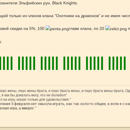
ранители Эльфийских рун, Black Knights.
ящей только из членов клана "Охотники на драконов" и не имея чис
овой скидки на 5%, 100
главе клана, по 20
у.
|||| ||||| ||||| |||
|
|
|
|
|
|
|
|
|
|
|
|
 перс жены, перс жены брата, и перс брата жены, и перс брата жены брата. Од
 я как бы доказать могу, что не болабол"
л на игру, играю только для удовольствия."
ения 5 февраля нет смысла играть, как так золото общее, а если я с ка
ская игра, а мморпг.
"