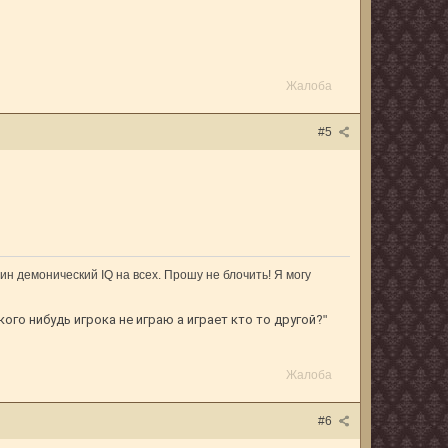
Жалоба
#5
ин демонический IQ на всех. Прошу не блочить! Я могу
кого нибудь игрока не играю а играет кто то другой?
"
Жалоба
#6