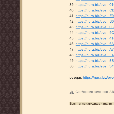
39.
https://nura.biz/eve.
40.
https://nura.biz/eve.
41.
https://nura.biz/eve..
42.
https://nura.biz/eve..
43.
https://nura.biz/eve..
44.
https://nura.biz/eve.
45.
https://nura.biz/eve..
46.
https://nura.biz/eve..
47.
https://nura.biz/eve.
48.
https://nura.biz/eve..
49.
https://nura.biz/eve.
50.
https://nura.biz/eve..
резерв:
https://nura.biz/
Сообщение изменено:
AB
Если ты ненавидишь - значит 