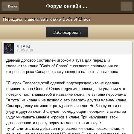
Форум онлайн игры "Новая Эра" (Нюра Биз)
← Кланы
Передача главенства в клане Gods of Chaos
Заблокирован
я тута
25.05.2019
Данный договор составлен игроком я тута для передачи
главенства клана "Gods of Chaos" с согласия соблюдения со
стороны игрока Canapece,заступающего на пост главы клана.
"Я игрок Canapece,этой сделкой подтверждаю,что не сделаю
слияние клана Gods of Chaos с другим кланом , при условии что
потеряю пост главы,герб и название клана.Не выгоню персонажа
"я тута" из клана и не позволю это сделать другим членам клана.
Сам продолжу активно играть,развивая клан.Не брошу его и не
уйду в другой клан.В случае последующей передачи главенства
буду учитывать мнение игроков в клане.При нарушении этой
договоренности прошу вернуть главенство игроку "я
тута",считать мои действия в управлении клана незаконными, и