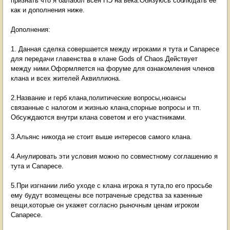
признать что я балабол всея НЭ на века.Обязуюсь соблюдать её
как и дополнения ниже.
Дополнения:
1. Данная сделка совершается между игроками я тута и Canapece
для передачи главенства в клане Gods of Chaos.Действует
между ними.Оформляется на форуме для ознакомления членов
клана и всех жителей Аквиллиона.
2.Название и герб клана,политические вопросы,нюансы
связанные с налогом и жизнью клана,спорные вопросы и тп.
Обсуждаются внутри клана советом и его участниками.
3.Альянс никогда не стоит выше интересов самого клана.
4.Анулировать эти условия можно по совместному соглашению я
тута и Canapece.
5.При изгнании либо уходе с клана игрока я тута,по его просьбе
ему будут возмещены все потраченые средства за казенные
вещи,которые он укажет согласно рыночным ценам игроком
Canapece.