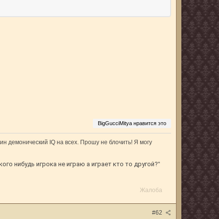
BigGucciMitya нравится это
ин демонический IQ на всех. Прошу не блочить! Я могу
кого нибудь игрока не играю а играет кто то другой?
"
Жалоба
#62