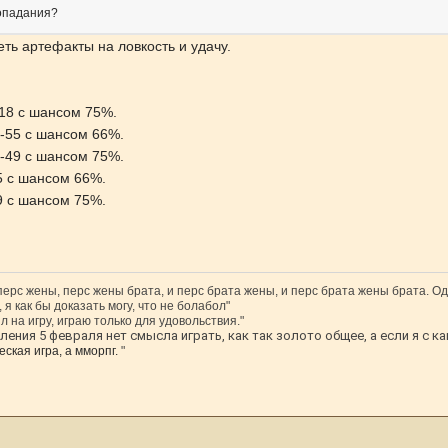
опадания?
ть артефакты на ловкость и удачу.
18 с шансом 75%.
-55 с шансом 66%.
-49 с шансом 75%.
5 с шансом 66%.
9 с шансом 75%.
 перс жены, перс жены брата, и перс брата жены, и перс брата жены брата. Од
 я как бы доказать могу, что не болабол"
л на игру, играю только для удовольствия."
ения 5 февраля нет смысла играть, как так золото общее, а если я с ка
ская игра, а мморпг.
"