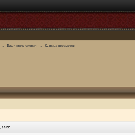
→
Ваши предложения
→
Кузница предметов
 said: