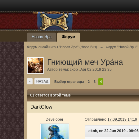
Новая Эра
Форум
Форум онлайн игры "Новая Эра" (Нюра Биз)
→
Форум "Новой Эры"
Гниющий меч Ура́на
Автор темы:
ckob
,
Apr 02 2019 23:35
«
НАЗАД
Выбор страницы
2
3
4
61 ответов в этой теме
DarkClow
Developer
Отправлено
17.09.2019 14:19
ckob, on 22 Jun 2019 - 08:06,