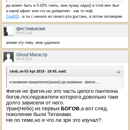
да может быть и 5-10% гниль, мне пушку надо)) и чтоб меч был
а какой ефект или что он добавляет - как то поф.
CoolXD
- а ты с начало из своего рта достань, а потом поговорим
фестимьюзик
09.04.2019
апним эту тему ,мою удалили
Ghost Магистр
09.04.2019
ckob, on 03 Apr 2019 - 18:45, said:
к названии прицепился))ахах)) да название - фигня......
Фигня не фигня,но это часть целого пантеона
богов,последователи которого,довольно таки
долго зависели от него.
Уран(Небо) из первых
БОГОВ
,а вот след.
поколение были Титанами.
Не по теме,но я что ли зря это изучал?