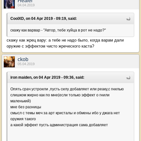
Healer
04.04.2019
CoolXD, on 04 Apr 2019 - 09:19, said:
скажу как варвар - "Автор, тебе хуйца в рот не надо?"
скажу как жрец вару: а тебе не надо было, когда варам дали
оружие с эффектом чисто жреческого каста?
ckob
05.04.2019
iron maiden, on 04 Apr 2019 - 09:36, said:
Опять срач устроили ,пусть силу добавляет или реаку,с гнилью
слишком жирно как по мне(если только эффект о гнили
маленький)
мне без разницы
смысл с темы меч за арт кристалы и обмены ибо у джага нет
оружия такого
а какой эффект пусть администрация сама добавляет