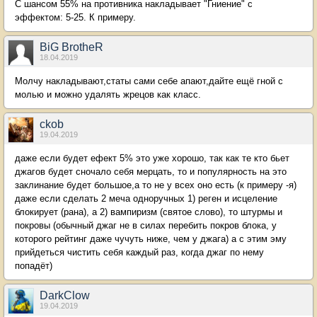
С шансом 55% на противника накладывает "Гниение" с
эффектом: 5-25. К примеру.
BiG BrotheR
18.04.2019
Молчу накладывают,статы сами себе апают,дайте ещё гной с
молью и можно удалять жрецов как класс.
ckob
19.04.2019
даже если будет ефект 5% это уже хорошо, так как те кто бьет
джагов будет сночало себя мерцать, то и популярность на это
заклинание будет большое,а то не у всех оно есть (к примеру -я)
даже если сделать 2 меча одноручных 1) реген и исцеление
блокирует (рана), а 2) вампиризм (святое слово), то штурмы и
покровы (обычный джаг не в силах перебить покров блока, у
которого рейтинг даже чучуть ниже, чем у джага) а с этим эму
прийдеться чистить себя каждый раз, когда джаг по нему
попадёт)
DarkClow
19.04.2019