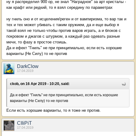
ну я распределил 900 ор, не знал "Наградное" за арт кристалы -
как крафт или редкий, то я взял середину по параметрах
ну гниль оно и от исцеления/реген и от вампиризма, то вар так и
тех и тех может убивать с таким оружием, да и еще выбор я
такой взял не только чтобы против варов играть, а и блоков с
покровом и джагов с штурмом, а каждый раз одевать разные
мечи, то фазу в простое стоишь.
Да и ефект "Гниль" не при принципиально, если есть хорошие
варианты (Не Силу) то не против
DarkClow
17.04.2019
ckob, on 16 Apr 2019 - 10:20, said:
Да и ефект "Гниль" не при принципиально, если есть хорошие
варианты (Не Силу) то не против
Если есть хорошие варианты, то я тоже не против.
CIIiPiT
17.04.2019