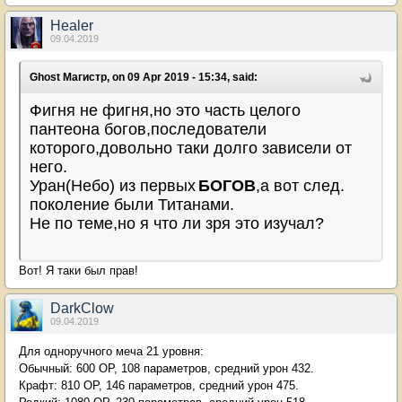
Healer
09.04.2019
Ghost Магистр, on 09 Apr 2019 - 15:34, said:
Фигня не фигня,но это часть целого
пантеона богов,последователи
которого,довольно таки долго зависели от
него.
Уран(Небо) из первых
БОГОВ
,а вот след.
поколение были Титанами.
Не по теме,но я что ли зря это изучал?
Вот! Я таки был прав!
DarkClow
09.04.2019
Для одноручного меча 21 уровня:
Обычный: 600 ОР, 108 параметров, средний урон 432.
Крафт: 810 ОР, 146 параметров, средний урон 475.