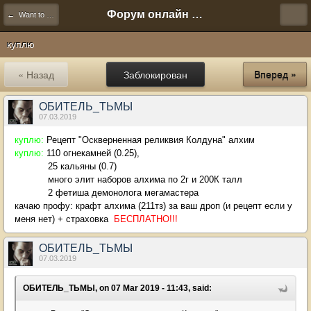
Форум онлайн игры "Новая Эра" (Нюра Биз)
← Want to Buy
куплю
« Назад
Заблокирован
Вперед »
ОБИТЕЛЬ_ТЬМЫ
07.03.2019
куплю:
Рецепт "Оскверненная реликвия Колдуна" алхим
куплю:
110 огнекамней (0.25),
25 кальяны (0.7)
много элит наборов алхима по 2г и 200К талл
2 фетиша демонолога мегамастера
качаю профу: крафт алхима (211тз) за ваш дроп (и рецепт если у
меня нет) + страховка
БЕСПЛАТНО!!!
ОБИТЕЛЬ_ТЬМЫ
07.03.2019
ОБИТЕЛЬ_ТЬМЫ, on 07 Mar 2019 - 11:43, said: