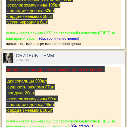
-осколок жемчужины 105шт
-соплодие ядонаса 52шт
-сердце змеемеха 58шт
-усики чарощупа 6шт
услуги крафт алхима (300) со страховкой бесплатно (FREE) за
ваш дроп и рецепт
(быстро и качественно)
пишите тут или в игре или офф сообщения...
ОБИТЕЛЬ_ТЬМЫ
22.07.2019
куплю неспеша дроп ниже рынка по оптовой цене:
-древопальцы 399шт
-сущность разлома 37шт
-рог дука 20шт
-осколок жемчужины 99шт
-соплодие ядонаса 48шт
-сердце змеемеха 58шт
услуги крафт алхима (300) со страховкой бесплатно (FREE) за
(быстро и
ваш дроп и рецепт (если у меня нет)