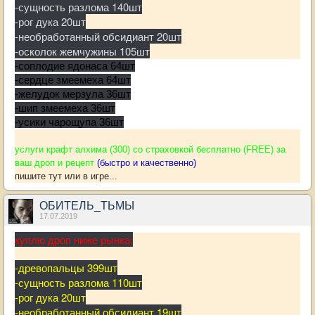
-сущность разлома 140шт
-рог дука 20шт
-необработанный обсидиант 20шт
-осколок жемчужины 105шт
-соплодие ядонаса 64шт
-сердце змеемеха 64шт
-желудок мерзула 36шт
-шип змеемеха 36шт
-усики чарощупа 36шт
услуги крафт алхима (300) со страховкой бесплатно (FREE) за
ваш дроп и рецепт
(быстро и качественно)
пишите тут или в игре...
ОБИТЕЛЬ_ТЬМЫ
17.07.2019
куплю дроп ниже рынка:
-древопальцы 399шт
-сущность разлома 110шт
-рог дука 20шт
-необработанный обсидиант 19шт