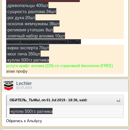
-древопальцы 400шт
-сущность разлома 34шт
-рог дука 20шт
-осколок жемчужины 36шт
-реликвия утопших 8шт
-элитный набор алхима 10шт
-молот продвинутого плотника 100шт
-кирки эксперта 70шт
-
мозг лича 350шт
-куплю 500тз ратника
услуги крафт алхима (226) со страховкой бесплатно (FREE)
апаю профу
Lechler
02.07.2019
ОБИТЕЛЬ_ТЬМЫ, on 01 Jul 2019 - 18:36, said:
-куплю 500тз ратника
Обратись к Альбусу