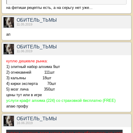
на фетиши рецепты есть, а на серьгу нет уже...
ОБИТЕЛЬ_ТЬМЫ
11.05.2019
ап
ОБИТЕЛЬ_ТЬМЫ
11.06.2019
куплю дешевле рынка:
1) элитный набор алхима 9шт
2) огнекамней 111шт
3) кальяны 18шт
4) кирки эксперта 70шт
5) мозг лича 350шт
цены тут или в игре
услуги крафт алхима (224) со страховкой бесплатно (FREE)
апаю профу
ОБИТЕЛЬ_ТЬМЫ
16.06.2019
куплю неспеша дроп ниже рынка или обменяюсь на него