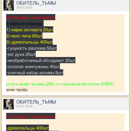
ОБИТЕЛЬ_ТЬМЫ
09.07.2019
куплю дроп ниже рынка:
в первую очередь:
1)-кирки эксперта 20шт
2)-мозг лича 80шт
3)
-древопальцы 400шт
-сущность разлома 50шт
-рог дука 20шт
-необработанный обсидиант 20шт
-осколок жемчужины 40шт
-элитный набор алхима 8шт
услуги крафт алхима (286) со страховкой бесплатно (FREE)
апаю профу
ОБИТЕЛЬ_ТЬМЫ
12.07.2019
куплю дроп ниже рынка:
-древопальцы 400шт