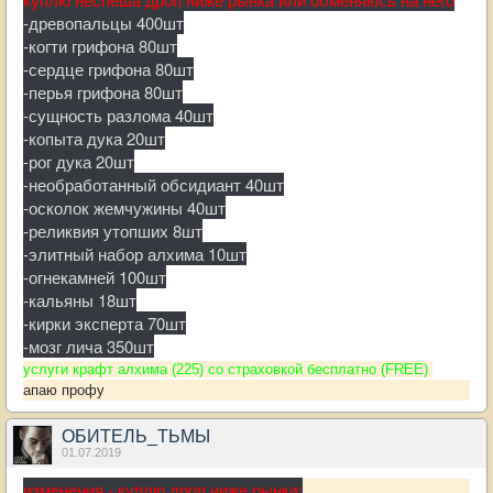
-древопальцы 400шт
-когти грифона 80шт
-сердце грифона 80шт
-перья грифона 80шт
-сущность разлома 40шт
-копыта дука 20шт
-рог дука 20шт
-необработанный обсидиант 40шт
-осколок жемчужины 40шт
-реликвия утопших 8шт
-элитный набор алхима 10шт
-огнекамней 100шт
-кальяны 18шт
-кирки эксперта 70шт
-мозг лича 350шт
услуги крафт алхима (225) со страховкой бесплатно (FREE)
апаю профу
ОБИТЕЛЬ_ТЬМЫ
01.07.2019
изменения - куплю дроп ниже рынка: