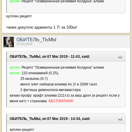
куплю:
Рецепт "Оскверненная реликвия Колдуна" алхим
куплен рецепт
также докуплю адаманты 1.7г за 100шт
ОБИТЕЛЬ_ТЬМЫ
10.03.2019
ОБИТЕЛЬ_ТЬМЫ, on 07 Mar 2019 - 11:43, said:
куплю:
Рецепт "Оскверненная реликвия Колдуна" алхим
куплю:
110 огнекамней (0.25),
25 кальяны (0.7)
много элит наборов алхима по 2г и 200К талл
2 фетиша демонолога мегамастера
качаю профу: крафт алхима (211тз) за ваш дроп (и рецепт если у
меня нет) + страховка
БЕСПЛАТНО!!!
ОБИТЕЛЬ_ТЬМЫ, on 07 Mar 2019 - 14:34, said:
куплен рецепт