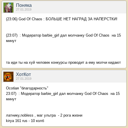
Поняка
27.01.2019
(23:06) God Of Chaos : БОЛЬШЕ НЕТ НАГРАД ЗА НАПЕРСТКИ!
(23:07) : Модератор barbie_girl дал молчанку God Of Chaos на 15
минут
та иди ты на хуй человек конкурсы проводит а ему молчи кидают
ХотКот
27.01.2019
Особая "благодарность"
23:07) : Модератор barbie_girl дал молчанку God Of Chaos на 15
минут
латнику,nobless , маг ультра - 2 рога жизни
kirya 161 rus - 10 колб