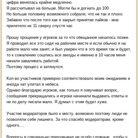
цифра менялась крайне медленно.
Я рассчитывал на больше. Могли бы и догнать до 100
Но больше половину возможного собрали, что не так и плохо.
Забавно что после того как я закрыл принятие лайков - мне
прилетело их 11 сверху спустя час
Прошу прощения у игроков за то что обещанное началось позже.
Я проводил все это сидя на рабочем месте и если обычно я на
работе мало чем занят, и был уверен что в это время так и будет,
то к сожалению сошлись все звезды и именно в 10 часов меня
начали заваливать работой.
Поэтому процесс и затянулся.
Кол-во участников примерно соответствовало моим ожиданиям и
иногда чат улетал в небеса.
Однако благодарю игроков, как только я озвучивал вопрос,
сообщения прекращались и игроки начинали выдавать ответы и
не по делу писали мало. Я думал с этим будет хуже.
Участие модераторов было к месту, возможно поэтому люди не
позволяли себе лишнего. За что спасибо модераторам, кроме
одного....
Вопросы я специально придумывал не особо сложные , чтобы у