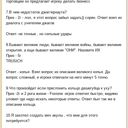
торговцем он предлагает игроку делать бизнесс
7.В чем недостаток джаггернаута?
Приз - 2г - лол, я этот вопрос забыл задать)) сорян. Ответ взял из
диалога с учителем джагов
Ответ- не точные , но сильные удары
8.Бывают великие люди, бывают великие войны, бывают великие
открытия, а еще бывают великие "ОНИ". Назовите ИХ
Приз - 5г
TRUSICH
Ответ - копья. Взял вопрос из описания великого копья. Да.
вопрос сложный, и игроки отвечали на него минут 5 точно.
9.Что произойдет если прислонить кольцо дешегубца к уху?
Приз -2г и 2 рога жизни - Foxione -игрок ответил быстро, видимо
уловил где надо искать некоторые ответы. Ответ был так же в
описании кольца.
10.Я захотел создать меч акулы , что мне для этого
потребуется?