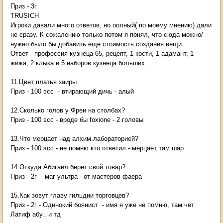
Приз - 3г
TRUSICH
Игроки давали много ответов, но полный( по моему мнению) дали
не сразу. К сожалению только потом я понял, что сюда можно/
нужно было бы добавить еще стоимость создания вещи.
Ответ - профессия кузнеца 65, рецепт, 1 кости, 1 адамант, 1
жижа, 2 клыка и 5 наборов кузнеца больших
11.Цвет платья заиры
Приз - 100 эсс - втирающий дичь - алый
12.Сколько голов у Фреи на столбах?
Приз - 100 эсс - вроде бы foxione - 2 головы
13.Что мерцает над алхим.лабораторией?
Приз - 100 эсс - не помню кто ответил - мерцает там шар
14.Откуда Абигаил берет свой товар?
Приз - 2г - маг ультра - от мастеров фаера
15.Как зовут главу гильдии торговцев?
Приз - 2г - Одинокий боянист - имя я уже не помню, там чет
Латиф абу.. и тд