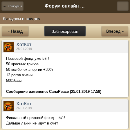
Форум онлайн игры "Новая Эра" (Нюра Биз)
← Конкурсы
Конкурсы в таверне
« Назад
Заблокирован
Вперед »
ХотКот
25.01.2019
Призовой фонд уже 57г!
50 красных грибов
50 колбочек энергии +30%
12 рогов жизни
500Эссы
Сообщение изменено:
CanaPeace
(25.01.2019 17:58)
ХотКот
26.01.2019
Финальный призовой фонд - 57г!
Дальше лайки не идут в счет