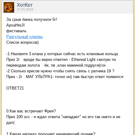
ХотКот
27.01.2019
За срыв банка получили 5г!
ApxaHreJI
фестиваль
Разгульный удалец
Список вопросов)
-1.Назовите 3 клана у которых сейчас есть клановые кольца
Приз 2г вроде бы верно ответил - Ethereal Light смотрю по
переводам золота -бк, пв ,клан маминой подруги(гох
-2.Сколько крисов нужно чтобы снять связь с ратника 19 ?
Приз - 2г МАГ УЛЬТРА1- точно он) там быстро ответ появился
ОТВЕТ21
0.Как вас встречает Фрея?
Приз 100 эсс - я ждал ответа "нападает" но его так никто и не
дал(
1.Какую награду получает начинающий лучник?