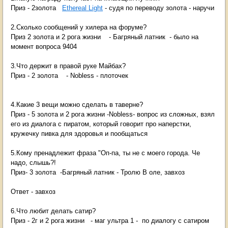
Приз - 2золота
Ethereal Light
- судя по переводу золота - наручи
2.Сколько сообщений у хилера на форуме?
Приз 2 золота и 2 рога жизни - Багряный латник - было на
момент вопроса 9404
3.Что держит в правой руке Майбах?
Приз - 2 золота - Nobless - плоточек
4.Какие 3 вещи можно сделать в таверне?
Приз - 5 золота и 2 рога жизни -Nobless- вопрос из сложных, взял
его из диалога с пиратом, который говорит про наперстки,
кружечку пивка для здоровья и пообщаться
5.Кому пренадлежит фраза "Оп-па, ты не с моего города. Че
надо, слышь?!
Приз- 3 золота -Багряный латник - Тролю В оле, завхоз
Ответ - завхоз
6.Что любит делать сатир?
Приз - 2г и 2 рога жизни - маг ультра 1 - по диалогу с сатиром