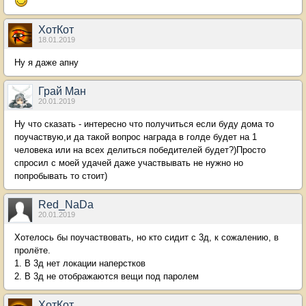
ХотКот
18.01.2019
Ну я даже апну
Грай Ман
20.01.2019
Ну что сказать - интересно что получиться если буду дома то
поучаствую,и да такой вопрос награда в голде будет на 1
человека или на всех делиться победителей будет?)Просто
спросил с моей удачей даже участвывать не нужно но
попробывать то стоит)
Red_NaDa
20.01.2019
Хотелось бы поучаствовать, но кто сидит с 3д, к сожалению, в
пролёте.
1. В 3д нет локации наперстков
2. В 3д не отображаются вещи под паролем
ХотКот