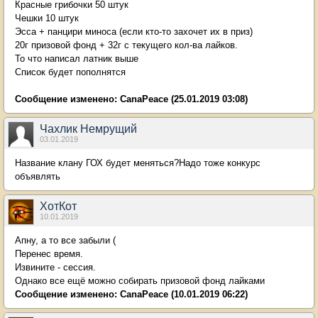
Красные грибочки 50 штук
Чешки 10 штук
Эсса + панцири миноса (если кто-то захочет их в приз)
20г призовой фонд + 32г с текущего кол-ва лайков.
То что написал латник выше
Список будет пополнятся
Сообщение изменено:
CanaPeace
(25.01.2019 03:08)
Чахлик Немрущий
03.01.2019
Название клану ГОХ будет меняться?Надо тоже конкурс
объявлять
ХотКот
10.01.2019
Апну, а то все забыли (
Перенес время.
Извините - сессия.
Однако все ещё можно собирать призовой фонд лайками
Сообщение изменено:
CanaPeace
(10.01.2019 06:22)