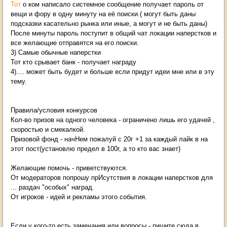
Тот
о ком написало системное сообщение получает пароль от
вещи и фору в одну минуту на её поиски.( могут быть даны
подсказки касательно рынка или иные, а могут и не быть даны)
После минуты пароль поступит в общий чат локации наперстков и
все желающие отправятся на его поиски.
3) Самые обычные наперстки
Тот кто срывает банк - получает награду
4).... может быть будет и больше если придут идеи мне или в эту
тему.
Правила/условия конкурсов
Кол-во призов на одного человека - ограничено лишь его удачей ,
скоростью и смекалкой.
Призовой фонд - начНем пожалуй с 20г +1 за каждый лайк в на
этот пост(установлю предел в 100г, а то кто вас знает)
Желающие помочь - приветствуются.
От модераторов попрошу прИсутствия в локации наперстков для
... раздач "особых" наград.
От игроков - идей и рекламы этого события.
Если у кого-то есть замечания или вопросы - пишите сюда в