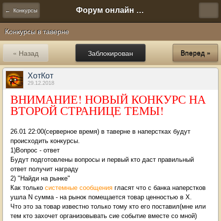
Форум онлайн игры "Новая Эра" (Нюра Биз)
← Конкурсы
Конкурсы в таверне
« Назад
Заблокирован
Вперед »
ХотКот
29.12.2018
ВНИМАНИЕ! НОВЫЙ КОНКУРС НА
ВТОРОЙ СТРАНИЦЕ ТЕМЫ!
26.01 22:00(серверное время) в таверне в наперстках будут
происходить конкурсы.
1)Вопрос - ответ
Будут подготовлены вопросы и первый кто даст правильный
ответ получит награду
2) "Найди на рынке"
Как только
системные сообщения
гласят что с банка наперстков
ушла N сумма - на рынок помещается товар ценностью в Х.
Что это за товар известно только тому кто его поставил(мне или
тем кто захочет организовывать сие событие вместе со мной)