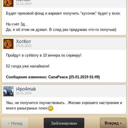
21.01.2019
Будет призовой фонд и вариант получить "кусочек" будет у всех.
На счёт 3д...
Да, я об этом не думал. В след раз придумаю что-то получше)
ХотКот
24.01.2019
Пройдут в субботу в 10 вечера по серверу!
52 голда уже налайкали!
Сообщение изменено:
CanaPeace
(25.01.2019 01:49)
i4po4mak
24.01.2019
Увы, не получится поучаствовать.. Желаю хорошего настроения и
много разыграных плюх
« Назад
Заблокирован
Вперед »