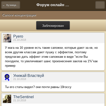
Форум онлайн игры "Новая Эра" (Нюра Биз)
← Кузница предметов
Сапоги концентрации
Заблокирован
Pyero
21.10.2018
У мага на 16 уровне есть такие сапожки, которые дают за кв, но
всем другим классам дают пушку с эффектом, поэтому
предлагаю дать эффект этим сапожкам в виде "если Вы
походили, то увеличивает шанс произнесения заклов на 1%"как
пример
Унижай Властвуй
21.10.2018
Ты его статы видел? они почти равны 19госсу
TheSentinel
21.10.2018