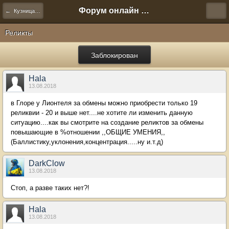
Форум онлайн игры "Новая Эра" (Нюра Биз)
← Кузница предметов
Реликты
Заблокирован
Hala
13.08.2018
в Глоре у Лионтеля за обмены можно приобрести только 19
реликвии - 20 и выше нет....не хотите ли изменить данную
ситуацию....как вы смотрите на создание реликтов за обмены
повышающие в %отношении ,,ОБЩИЕ УМЕНИЯ,,
(Баллистику,уклонения,концентрация.....ну и.т.д)
DarkClow
13.08.2018
Стоп, а разве таких нет?!
Hala
13.08.2018