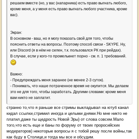
решаем вместе (но, у вас (напарника) есть право выгнать любого,
кроме меня, а у меня есть право выгнать любого участника, кроме
вас).
Экран:
В основном - ваш, но я могу показать свой для того, чтобы
пояснить ответы на вопросы. Поэтому способ связи - SKYPE. Ну,
или Discord (я в нём не силен, т.к. пользовался РК при рейдах).
В случае, если у кого-то промелькнет порно - см. п. 1 требований.
Важно:
- Предупреждать меня заранее (не менее 2-3 суток).
- Понимать, что наше потраченное время не окупится. Мы делаем
это не для того, чтобы заработать. Другими словами: кроме меня
вам никто не заплатит.
странно то,что я раньше все стримы выкладывал на ютуб канал
кидал ссылки,стримил иногда и целыми днями.Но мне никто не
платил,даже ты щедрость Новой Эры) от слова совсем.Мало
того,что есть еще и баны по форуму от твоих проросийских
модераторов) некоторые вопросы я с тобой решу после войны,так
как буду в Столице,и тогда мы все и обсудим.