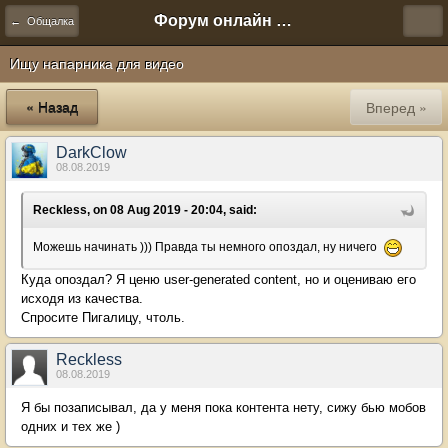
Форум онлайн игры "Новая Эра" (Нюра Биз)
← Общалка
Ищу напарника для видео
« Назад
Вперед »
DarkClow
08.08.2019
Reckless, on 08 Aug 2019 - 20:04, said:
Можешь начинать ))) Правда ты немного опоздал, ну ничего
Куда опоздал? Я ценю user-generated content, но и оцениваю его
исходя из качества.
Спросите Пигалицу, чтоль.
Reckless
08.08.2019
Я бы позаписывал, да у меня пока контента нету, сижу бью мобов
одних и тех же )