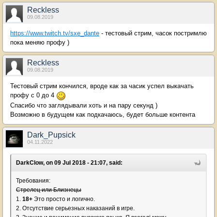
Reckless
09.08.2019
https://www.twitch.tv/sxe_dante
- тестовый стрим, часок постримлю
пока меняю профу )
Reckless
09.08.2019
Тестовый стрим кончился, вроде как за часик успел выкачать
профу с 0 до 4
Спасибо что заглядывали хоть и на пару секунд )
Возможно в будущем как подкачаюсь, будет больше контента
Dark_Pupsick
04.11.2022
DarkClow, on 09 Jul 2018 - 21:07, said:
Требования:
Стрелец или Близнецы
1.
18+
Это просто и логично.
2. Отсутствие серьезных наказаний в игре.