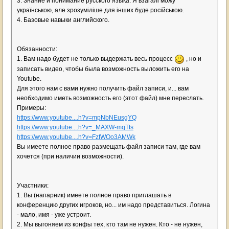
3. Знание и понимание русского языка. Я взагалі можу
українською, але зрозуміліше для інших буде російською.
4. Базовые навыки английского.
Обязанности:
1. Вам надо будет не только выдержать весь процесс
, но и
записать видео, чтобы была возможность выложить его на
Youtube.
Для этого нам с вами нужно получить файл записи, и... вам
необходимо иметь возможность его (этот файл) мне переслать.
Примеры:
https://www.youtube....h?v=mpNbNEusgYQ
https://www.youtube....h?v=_MAXW-mqTts
https://www.youtube....h?v=FzfWOo3AMWk
Вы имеете полное право размещать файл записи там, где вам
хочется (при наличии возможности).
Участники:
1. Вы (напарник) имеете полное право приглашать в
конференцию других игроков, но... им надо представиться. Логина
- мало, имя - уже устроит.
2. Мы выгоняем из конфы тех, кто там не нужен. Кто - не нужен,