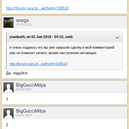
http://forum.nura.bi...ик/#entry338510
warga
02.06.2018
youdeath, on 02 Jun 2018 - 04:10, said:
я очень надуюсь что вы уже закрыли сделку и мой комментарий
уже не изменит ничего, кроме настроения читающих
http://forum.nura.bi...ик/#entry338510
Да, надуйся.
BigGucciMitya
09.04.2022
1
BigGucciMitya
09.04.2022
2