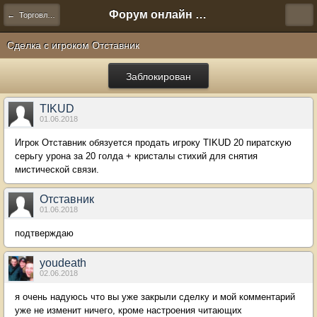
Форум онлайн игры "Новая Эра" (Нюра Биз)
← Торговля и сделки
Сделка с игроком Отставник
Заблокирован
TIKUD
01.06.2018
Игрок Отставник обязуется продать игроку TIKUD 20 пиратскую
серьгу урона за 20 голда + кристалы стихий для снятия
мистической связи.
Отставник
01.06.2018
подтверждаю
youdeath
02.06.2018
я очень надуюсь что вы уже закрыли сделку и мой комментарий
уже не изменит ничего, кроме настроения читающих