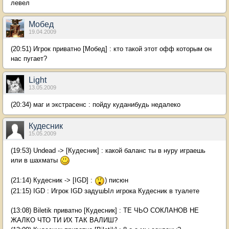
левел
Мобед
19.04.2009
(20:51) Игрок приватно [Мобед] : кто такой этот офф которым он
нас пугает?
Light
13.05.2009
(20:34) маг и экстрасенс : пойду куданибудь недалеко
Кудесник
15.05.2009
(19:53) Undead -> [Кудесник] : какой баланс ты в нуру играешь
или в шахматы
(21:14) Кудесник -> [IGD] :
) писюн
(21:15) IGD : Игрок IGD задушЫл игрока Кудесник в туалете
(13:08) Biletik приватно [Кудесник] : ТЕ ЧЬО СОКЛАНОВ НЕ
ЖАЛКО ЧТО ТИ ИХ ТАК ВАЛИШ?