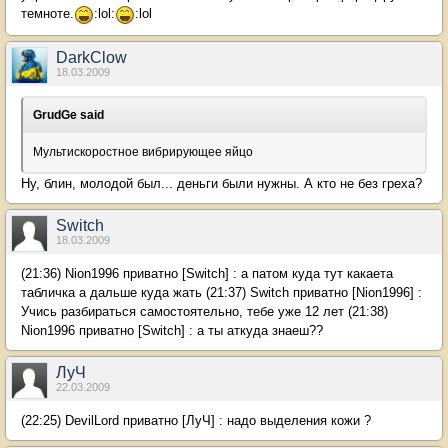
темноте.
:lol:
:lol
DarkClow
18.03.2009
GrudGe said
Мультискоростное вибрирующее яйцо
Ну, блин, молодой был... деньги были нужны. А кто не без греха?
Switch
18.03.2009
(21:36) Nion1996 приватно [Switch] : а патом куда тут какаета
табличка а дальше куда жать (21:37) Switch приватно [Nion1996] :
Учись разбираться самостоятельно, тебе уже 12 лет (21:38)
Nion1996 приватно [Switch] : а ты аткуда знаеш??
ЛyЧ
22.03.2009
(22:25) DevilLord приватно [ЛyЧ] : надо выделения кожи ?