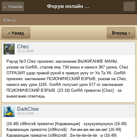
Форум онлайн игры "Новая Эра" (Нюра Биз)
← Общалка
Юмор
« Назад
Вперед »
Chez
25.02.2009
Раунд №3 Chez произнес заклинание ВЫЖИГАНИЕ МАНЫ,
указав на GorRА, спалив ему 734 маны и нанеся 367 урона. Chez
ОТРАЗИЛ удар правой рукой в правую руку от Уа Та УА. GorRА
произнес заклинание ПСИОНИЧЕСКИЙ ВЗРЫВ, указав на Chez,
нанеся ему урон 1155. GorRА получил урон 577 от заклинания
ПСИОНИЧЕСКИЙ ВЗРЫВ. (23:18) GorRА приватно [Chez] : за
выжигание ответишь
DarkClow
26.02.2009
(16:48) s99nzndi приватно [Караванщик] : кукукукккукукук (16:48)
Караванщик приватно [s99nzndi] : Ам-ам-ам-ам-ам-ам! (16:49)
Караванщик приватно [s99nzndi] : Бе-бе-бе-бе-бе :-p (16:49)