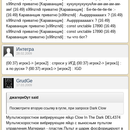
s99nzndi приватно [Караванщик] : кукукукукукукАм-ам-ам-ам-ам-
ам! (16:49) s99nzndi приватно [Караванщик] : Бе-бе-бе-бе-бе :-
(16:49) Караванщик приватно [s99nzndi] : Аыррррааааагх ? (16:49)
s99nzndi приватно [Караванщик] : Аыррррааааагх ? (16:49)
Караванщик приватно [s99nzndi] : const unctable 17890 (16:49)
s99nzndi приватно [Караванщик] : const unctable 17890 (16:49)
Караванщик приватно [s99nzndi] : ты что бот?
Интегра
28.02.2009
(00:37) игрок1-> [игрок2] : спроси у ИГД (00:37) игрок2-> [игрок1] :
а по руски ? (00:37) игрок1-> [игрок2] : IGD
GrudGe
17.03.2009
джагернОут said
Посмотрите вторую ссылку в гугле, при запросе Dark Clow
Мультискоростное вибрирующее яйцо Clow In The Dark DEL4374
Мультискоростное вибрирующее яйцо с выносным пультом
управления.Материал - пластик.Пульт и шарик фосфорицируют в