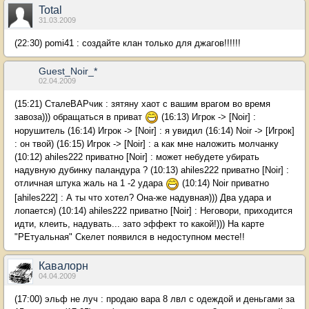
Total
31.03.2009
(22:30) pomi41 : создайте клан только для джагов!!!!!!
Guest_Noir_*
02.04.2009
(15:21) СталеВАРчик : зятяну хаот с вашим врагом во время
завоза))) обращаться в приват
(16:13) Игрок -> [Noir] :
норушитель (16:14) Игрок -> [Noir] : я увидил (16:14) Noir -> [Игрок]
: он твой) (16:15) Игрок -> [Noir] : а как мне наложить молчанку
(10:12) ahiles222 приватно [Noir] : может небудете убирать
надувную дубинку паландура ? (10:13) ahiles222 приватно [Noir] :
отличная штука жаль на 1 -2 удара
(10:14) Noir приватно
[ahiles222] : А ты что хотел? Она-же надувная))) Два удара и
лопается) (10:14) ahiles222 приватно [Noir] : Неговори, приходится
идти, клеить, надувать... зато эффект то какой!))) На карте
"РЕтуальная" Скелет появился в недоступном месте!!
Кавалорн
04.04.2009
(17:00) эльф не луч : продаю вара 8 лвл с одеждой и деньгами за