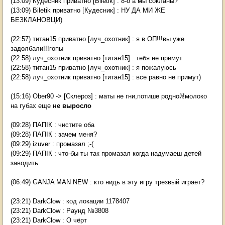
(13:09) Кудесник приватно [Biletik] : 8-o а мы сокланы?
(13:09) Biletik приватно [Кудесник] : НУ ДА МИ ЖЕ
БЕЗКЛАНОВЦИ)
(22:57) титан15 приватно [луч_охотник] : я в ОП!!!вы уже
задолбали!!!гопы
(22:58) луч_охотник приватно [титан15] : тебя не примут
(22:58) титан15 приватно [луч_охотник] : я пожалуюсь
(22:58) луч_охотник приватно [титан15] : все равно не примут)
(15:16) Ober90 -> [Склероз] : маты не гни,потише родной!молоко
на губах еще
не выросло
(09:28) ПАПІК : чистите оба
(09:28) ПАПІК : зачем меня?
(09:29) izuver : промазал ;-(
(09:29) ПАПІК : что-бы ты так промазал когда надумаеш детей
заводить
(06:49) GANJA MAN NEW : кто нидь в эту игру трезвый играет?
(23:21) DarkClow : код локации 1178407
(23:21) DarkClow : Раунд №3808
(23:21) DarkClow : О чёрт