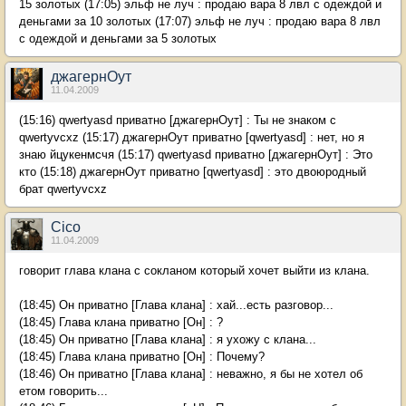
15 золотых (17:05) эльф не луч : продаю вара 8 лвл с одеждой и
деньгами за 10 золотых (17:07) эльф не луч : продаю вара 8 лвл
с одеждой и деньгами за 5 золотых
джагернОут
11.04.2009
(15:16) qwertyasd приватно [джагернОут] : Ты не знаком с
qwertyvcxz (15:17) джагернОут приватно [qwertyasd] : нет, но я
знаю йцукенмсчя (15:17) qwertyasd приватно [джагернОут] : Это
кто (15:18) джагернОут приватно [qwertyasd] : это двоюродный
брат qwertyvcxz
Cico
11.04.2009
говорит глава клана с сокланом который хочет выйти из клана.
(18:45) Он приватно [Глава клана] : хай...есть разговор...
(18:45) Глава клана приватно [Он] : ?
(18:45) Он приватно [Глава клана] : я ухожу с клана...
(18:45) Глава клана приватно [Он] : Почему?
(18:46) Он приватно [Глава клана] : неважно, я бы не хотел об
етом говорить...