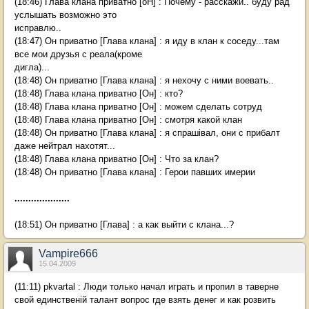
(18:46) Глава клана приватно [оН] : Почему - расскажи.. буду рад
услышать возможно это
исправлю..
(18:47) Он приватно [Глава клана] : я иду в клан к соседу...там
все мои друзья с реала(кроме
дигла)...
(18:48) Он приватно [Глава клана] : я нехочу с ними воевать..
(18:48) Глава клана приватно [Он] : кто?
(18:48) Глава клана приватно [Он] : можем сделать сотруд
(18:48) Глава клана приватно [Он] : смотря какой клан
(18:48) Он приватно [Глава клана] : я спрашівал, они с прибалт
даже нейтрал нахотят...
(18:48) Глава клана приватно [Он] : Что за клан?
(18:48) Он приватно [Глава клана] : Герои павших имерии
....................
(18:51) Он приватно [Глава] : а как выйти с клана...?
Vampire666
15.04.2009
(11:11) pkvartal : Люди только начал играть и пропил в таверне
свой единственій талант вопрос где взять денег и как розвить