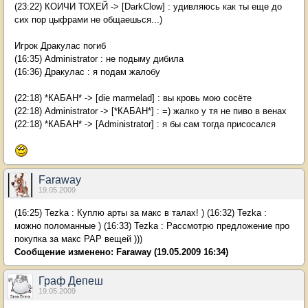
(23:22) КОИЧИ ТОХЕЙ -> [DarkClow] : удивляюсь как ты еще до
сих пор цыфрами не общаешься...)
Игрок Дракулас погиб
(16:35) Administrator : не подыму дибила
(16:36) Дракулас : я подам жалобу
(22:18) *КАБАН* -> [die marmelad] : вы кровь мою сосёте
(22:18) Administrator -> [*КАБАН*] : =) жалко у тя не пиво в венах
(22:18) *КАБАН* -> [Administrator] : я бы сам тогда присосался
Faraway
19.05.2009
(16:25) Tezka : Куплю арты за макс в талах! ) (16:32) Tezka :
можно поломанные ) (16:33) Tezka : Рассмотрю предложение про
покупка за макс РАР вещей )))
Сообщение изменено:
Faraway
(19.05.2009 16:34)
Граф Депеш
19.05.2009