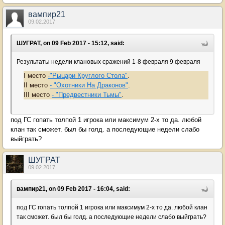
вампир21
09.02.2017
ШУГРАТ, on 09 Feb 2017 - 15:12, said:
Результаты недели клановых сражений 1-8 февраля 9 февраля
I место
-"Рыцари Круглого Стола"
.
II место
- "Охотники На Драконов"
.
III место
- "Предвестники Тьмы"
.
под ГС гопать толпой 1 игрока или максимум 2-х то да. любой
клан так сможет. был бы голд. а последующие недели слабо
выйграть?
ШУГРАТ
09.02.2017
вампир21, on 09 Feb 2017 - 16:04, said:
под ГС гопать толпой 1 игрока или максимум 2-х то да. любой клан
так сможет. был бы голд. а последующие недели слабо выйграть?