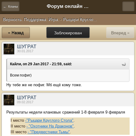
Форум онлайн игры "Новая Эра" (Нюра Биз)
← Кланы
Верность. Поддержка. Игра. - Рыцари Кругло...
« Назад
Заблокирован
Вперед »
ШУГРАТ
30.01.2017
Кайли, on 29 Jan 2017 - 21:59, said:
Всем пофиг)
Ну тебе же не пофиг. Мб ещё кому тоже.
ШУГРАТ
09.02.2017
Результаты недели клановых сражений 1-8 февраля 9 февраля
I место
-"Рыцари Круглого Стола"
.
II место
- "Охотники На Драконов"
.
III место
- "Предвестники Тьмы"
.