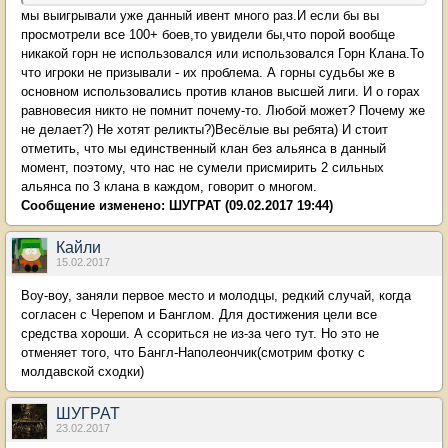
мы выигрывали уже данный ивент много раз.И если бы вы
просмотрели все 100+ боев,то увидели бы,что порой вообще
никакой горн не использовался или использовался Горн Клана.То
что игроки не призывали - их проблема. А горны судьбы же в
основном использовались против кланов высшей лиги. И о горах
равновесия никто не помнит почему-то. Любой может? Почему же
не делает?) Не хотят реликты?)Весёлые вы ребята) И стоит
отметить, что мы единственный клан без альянса в данный
момент, поэтому, что нас не сумели присмирить 2 сильных
альянса по 3 клана в каждом, говорит о многом.
Сообщение изменено:
ШУГРАТ
(09.02.2017 19:44)
Кайли
15.02.2017
Воу-воу, заняли первое место и молодцы, редкий случай, когда
согласен с Черепом и Банглом. Для достижения цели все
средства хороши. А ссориться не из-за чего тут. Но это не
отменяет того, что Бангл-Наполеончик(смотрим фотку с
молдавской сходки)
ШУГРАТ
23.02.2017