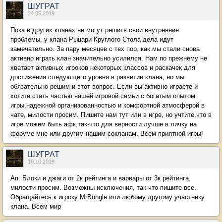
ШУГРАТ
24.05.2019
Пока в других кланах не могут решить свои внутренние
проблемы, у клана Рыцари Круглого Стола дела идут
замечательно. За пару месяцев с тех пор, как мы стали снова
активно играть клан значительно усилился. Нам по прежнему не
хватает активных игроков некоторых классов и раскачек для
достижения следующего уровня в развитии клана, но мы
обязательно решим и этот вопрос. Если вы активно играете и
хотите стать частью нашей игровой семьи с богатым опытом
игры,надежной организованностью и комфортной атмосферой в
чате, милости просим. Пишите нам тут или в игре, но учтите,что в
игре можем быть афк,так-что для верности лучше в личку на
форуме мне или другим нашим сокланам. Всем приятной игры!
ШУГРАТ
10.10.2019
Ап. Блоки и джаги от 2к рейтинга и варвары от 3к рейтинга,
милости просим. Возможны исключения, так-что пишите все.
Обращайтесь к игроку MrBungle или любому другому участнику
клана. Всем мир