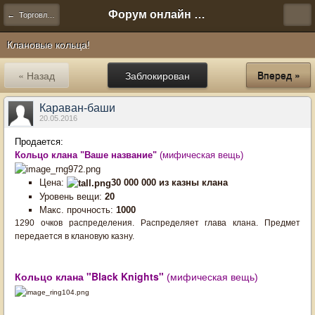
Форум онлайн игры "Новая Эра" (Нюра Биз)
← Торговля и сделки
Клановые кольца!
« Назад
Заблокирован
Вперед »
Караван-баши
20.05.2016
Продается:
Кольцо клана "Ваше название"
(мифическая вещь)
Цена:
30 000 000 из казны клана
Уровень вещи:
20
Макс. прочность:
1000
1290 очков распределения. Распределяет глава клана. Предмет
передается в клановую казну.
Кольцо клана "Black Knights"
(мифическая вещь)