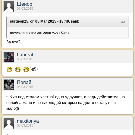
Шенор
05.03.2015
surgeon25, on 05 Mar 2015 - 18:49, said:
неужели и этих авторов ждет бан?
За что?
Laureat
05.03.2015
)))5+
Попай
05.03.2015
я был под столом честно! одно удручает, а ведь действительно
онлайна мало и новых людей которые на долго остануться
мало(((
maxitoriya
05.03.2015