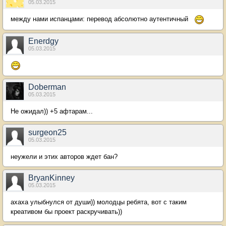
05.03.2015
между нами испанцами: перевод абсолютно аутентичный
Enerdgy
05.03.2015
Doberman
05.03.2015
Не ожидал)) +5 афтарам...
surgeon25
05.03.2015
неужели и этих авторов ждет бан?
BryanKinney
05.03.2015
ахаха улыбнулся от души)) молодцы ребята, вот с таким
креативом бы проект раскручивать))