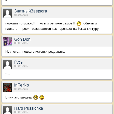
+
ЗнатныйЗверюга
05.03.2015
поржать то можно!!!!! но в игре тоже самое !!
обнять и
плакать!!!проэкт развивается как чарепаха на бегах кингуру
Gon Don
05.03.2015
Ну я ето... пошол листовки роздавать.
Гycь
05.03.2015
))))
lnFerNo
05.03.2015
Блин это шедевр
Hard Pussichka
05.03.2015