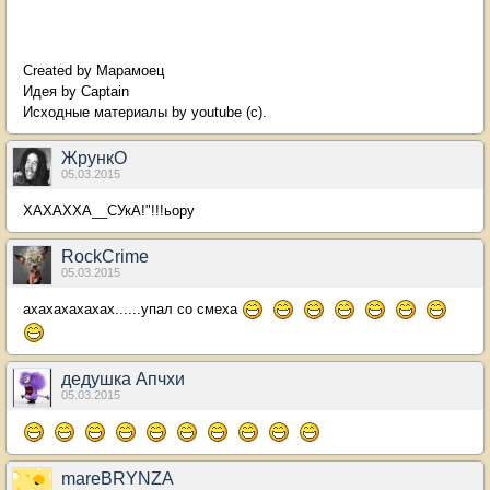
Created by Марамоец
Идея by Captain
Исходные материалы by youtube (с).
ЖрункО
05.03.2015
ХАХАХХА__СУкА!"!!!ьору
RockCrime
05.03.2015
ахахахахахах......упал со смеха
дедушка Апчхи
05.03.2015
mareBRYNZA