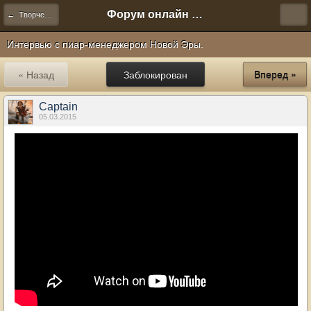
Форум онлайн игры "Новая Эра" (Нюра Биз)
← Творчество
Интервью с пиар-менеджером Новой Эры.
« Назад
Заблокирован
Вперед »
Captain
05.03.2015