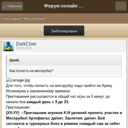
Форум онлайн игры "Новая Эра" (Нюра Биз)
← Геймплей
Что такое "Мясорубка".
Заблокирован
DarkClow
23.09.2014
Quote
Как попасть на мясорубку?
Для того, чтобы попасть на мясорубку надо прийти на Арену
Иллениума к назначенному времени.
Приглашения рассылаются в общий чат игры за 5 минут до
начала боя
каждый день с 9 до 23.
Приглашение:
(ХХ:УУ) : Приглашаем игроков K-N уровней принять участие в
Мясорубке! Артефакты: да/нет. Заклятия: да/нет. Бой
состоится в турнирных боях в режиме «каждый сам за себя»