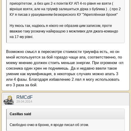
приіорітетом , а без цих 2-х поінтів КУ АП 4-го рівня не взяти (
вірніше взяти, але на тріумф залишиться дірка з бублика ) . ( про 2
КУ я писав з урахуванням безкорисного КУ "Укреплённая броня"
Ну якось так, надіюсь я нікого не образив цим записом, проте
вважаю таку розкачку найкращою з можливих для джага-командо
на 17-му рівні.
Возможно смысл в пересмотре стоимости триумфа есть, но он
мной используется за бой гораздо чаще апа, соответственно, по
моему мнению должен стоить меньше энергии. При огромном -хп
союзника один хрен не поднимешь. Да и недавно ввели такое
умение как мумификация, в некоторых случаях можно апать 3
или 4 фазы. Благодаря избавлению 2 лвл я могу использовать
его 3 раза за бой.
RMCdF
29.04.2014
Casillas said
Свободно очко в броню, я вроде писал об этом.