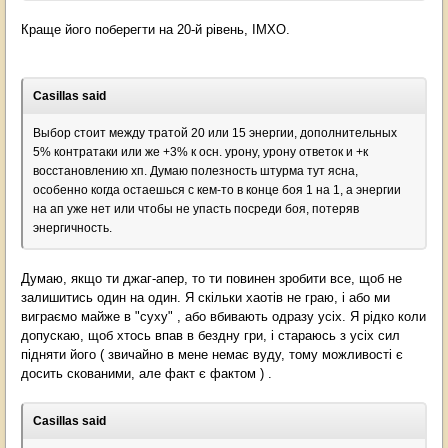
Краще його поберегти на 20-й рівень, ІМХО.
Casillas said
Выбор стоит между тратой 20 или 15 энергии, дополнительных
5% контратаки или же +3% к осн. урону, урону ответок и +к
восстановлению хп. Думаю полезность штурма тут ясна,
особенно когда остаешься с кем-то в конце боя 1 на 1, а энергии
на ап уже нет или чтобы не упасть посреди боя, потеряв
энергичность.
Думаю, якщо ти джаг-апер, то ти повинен зробити все, щоб не
залишитись один на один. Я скільки хаотів не граю, і або ми
виграємо майже в "суху" , або вбивають одразу усіх. Я рідко коли
допускаю, щоб хтось впав в бездну гри, і стараюсь з усіх сил
підняти його ( звичайно в мене немає вуду, тому можливості є
досить скованими, але факт є фактом ) .
Casillas said