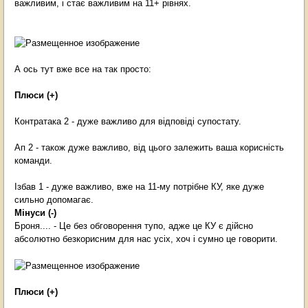
важливим, і стає важливим на 11+ рівнях.
А ось тут вже все на так просто:
Плюси (+)
Контратака 2 - дуже важливо для відповіді супостату.
Ап 2 - також дуже важливо, від цього залежить ваша корисність
команди.
Ізбав 1 - дуже важливо, вже на 11-му потрібне КУ, яке дуже
сильно допомагає.
Мінуси (-)
Броня.... - Це без обговорення тупо, адже це КУ є дійсно
абсолютно безкорисним для нас усіх, хоч і сумно це говорити.
Плюси (+)