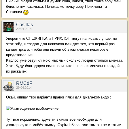
Скільки людей стільки й думок хоча, каюся, твоя точка зору мені
ближче ніж Касіліаса. Почекаємо точку зору Прихлопа та
Сніжинки
Casillas
29.04.2014
Уверен что СНЕЖИНКА и ПРИХЛОП могут написать лучше, но
этот гайд я создал для новичков или для тех, кто первый раз
качает джага, чтобы они имели об этом классе некоторые
представления.
Карлос уже озвучил мою мысль - сколько людей столько мнений.
Хотя буду благодарен если напишите плюсы и минусы к каждой
из раскачек.
RMCdF
29.04.2014
Окай, опишу твої варіанти правої гілки для джага-командо :
Тут все нормально, адже ти вкачав все необхідне для
джагернаута в майбутньому. Окрім ізбава, але там він не є таким