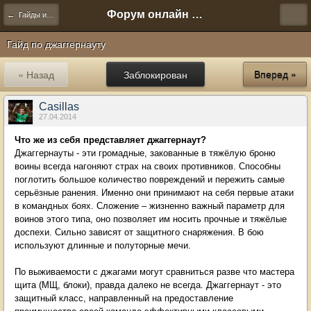
Форум онлайн игры "Новая Эра" (Нюра Биз)
← Гайды и другое
Гайд по джаггернауту
« Назад
Заблокирован
Вперед »
Casillas
27.04.2014
Что же из себя представляет джаггернаут?
Джаггернауты - эти громадные, закованные в тяжёлую броню
воины всегда нагоняют страх на своих противников. Способны
поглотить большое количество повреждений и пережить самые
серьёзные ранения. Именно они принимают на себя первые атаки
в командных боях. Сложение – жизненно важный параметр для
воинов этого типа, оно позволяет им носить прочные и тяжёлые
доспехи. Сильно зависят от защитного снаряжения. В бою
используют длинные и полуторные мечи.
По выживаемости с джагами могут сравниться разве что мастера
щита (МЩ, блоки), правда далеко не всегда. Джаггернаут - это
защитный класс, направленный на предоставление