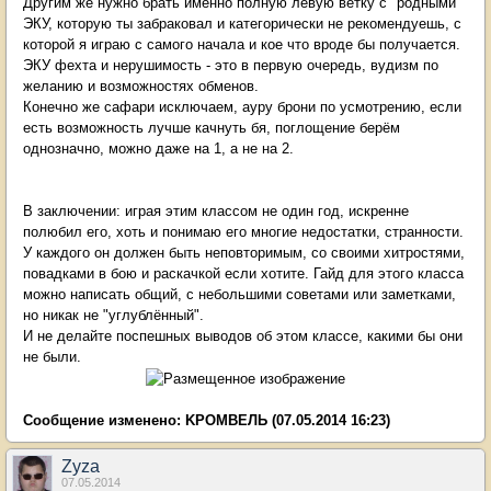
Другим же нужно брать именно полную левую ветку с "родными"
ЭКУ, которую ты забраковал и категорически не рекомендуешь, с
которой я играю с самого начала и кое что вроде бы получается.
ЭКУ фехта и нерушимость - это в первую очередь, вудизм по
желанию и возможностях обменов.
Конечно же сафари исключаем, ауру брони по усмотрению, если
есть возможность лучше качнуть бя, поглощение берём
однозначно, можно даже на 1, а не на 2.
В заключении: играя этим классом не один год, искренне
полюбил его, хоть и понимаю его многие недостатки, странности.
У каждого он должен быть неповторимым, со своими хитростями,
повадками в бою и раскачкой если хотите. Гайд для этого класса
можно написать общий, с небольшими советами или заметками,
но никак не "углублённый".
И не делайте поспешных выводов об этом классе, какими бы они
не были.
Сообщение изменено:
KРОМВЕЛЬ
(07.05.2014 16:23)
Zyza
07.05.2014