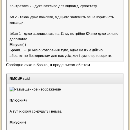
Контратака 2 - дуже важливо для відповіді супостату.
Ап 2 - також дуже важливо, від цього залежить ваша корисність
команди.
Ізбав 1 - дуже важливо, вже на 11-му потрібне КУ, яке дуже сильно
допомагає.
Мінуси (-)
Броня.... - Це без обговорення тупо, адже це КУ є дійсно
абсолютно безкорисним для нас усіх, хоч і сумно це говорити.
Свободно очко в броню, я вроде писал об этом.
RMCdF said
Плюси (+)
А тут їх окрім сокрушу 3 і немає.
Мінуси (-)