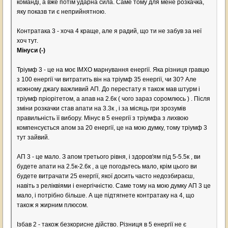
команді, а вже потім ударна сила. Саме тому для мене розкачка,
яку показв ти є неприйнятною.
Контратака 3 - хоча 4 краще, але я радий, що ти не забув за неї
хоч тут.
Мінуси (-)
Тріумф 3 - це на моє ІМХО марнування енергії. Яка різниця гравцю
з 100 енергії чи витратить він на тріумф 35 енергії, чи 30? Але
кожному джагу важливий АП. До перестату я також мав штурм і
тріумф пріорітетом, а апав на 2.6к ( чого зараз соромлюсь ) . Після
зміни розкачки став апати на 3.3к , і за місяць гри зрозумів
правильність її вибору. Мінус в 5 енергії з тріумфа з лихвою
компенсується апом за 20 енергії, це на мою думку, тому тріумф 3
тут зайвий.
АП 3 - це мало. З апом третього рівня, і здоров'ям під 5-5.5к , ви
будете апати на 2.5к-2.6к , а це погодьтесь мало, крім цього ви
будете витрачати 25 енергії, якої досить часто недозбираєш,
навіть з реліквіями і енергічністю. Саме тому на мою думку АП 3 це
мало, і потрібно більше. А ще підтягнете контратаку на 4, що
також я жирним плюсом.
Ізбав 2 - також безкорисне дійство. Різниця в 5 енергії не є