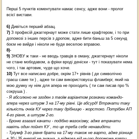
Перші 5 пунктів коментувати намає сенсу, адже вони - пролог
всієї вистави.
6)
Дивіться перший абзац.
7)
З професій джаггернаут може стати лише крафтером, і то при
допомозі з інших персів з дропом, адже бити баньш за 5 секунд
боєм не вийде і ніколи не буде веселою вправою.
8)
-
9)
ЗНОВУ ж таки - не вводь гравців в оману, джаггернаут ніколи
не стане мободавом, а фріки вроді деніски - тут і показувати нема
чого, і так артовик, чуде що хоче.
10)
Тут все написано добре, окрім 17+ рівнів ( де символічно
граєш саме ти ) , адже ти сам використовуєш фламберг, який на
мою думку ну ніяк для апера не проходить ( ти сам писав про %
сокруша ) .
- Я абсолюно не згоден з твоїм варіантом розкачки командо-
апера через штурм 3 на 17-му рівні. Це абсурд! Втрачати таку
кількість очків КУ через таку дрібницю - жорстоко. Потрібен АП
4-го рівня, а штурм 2-го.
- Броню взагалі качати - подібно мазохізму, адже втрачати
навіть один пойнт КУ , то це треба себе ненавидіти.
- Тріумф 3-го рівня брати на 17-му також не варто, адже різниця
в 30 і 35 енергії не значна, а відмова від нього допоможе взяти