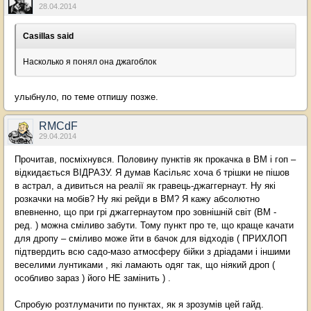
28.04.2014
Casillas said
Насколько я понял она джагоблок
улыбнуло, по теме отпишу позже.
RMCdF
29.04.2014
Прочитав, посміхнувся. Половину пунктів як прокачка в ВМ і гоп –
відкидається ВІДРАЗУ. Я думав Касільяс хоча б трішки не пішов
в астрал, а дивиться на реалії як гравець-джаггернаут. Ну які
розкачки на мобів? Ну які рейди в ВМ? Я кажу абсолютно
впевненно, що при грі джаггернаутом про зовнішній світ (ВМ -
ред. ) можна сміливо забути. Тому пункт про те, що краще качати
для дропу – сміливо може йти в бачок для відходів ( ПРИХЛОП
підтвердить всю садо-мазо атмосферу бійки з дріадами і іншими
веселими лунтиками , які ламають одяг так, що ніякий дроп (
особливо зараз ) його НЕ замінить ) .
Спробую розтлумачити по пунктах, як я зрозумів цей гайд.