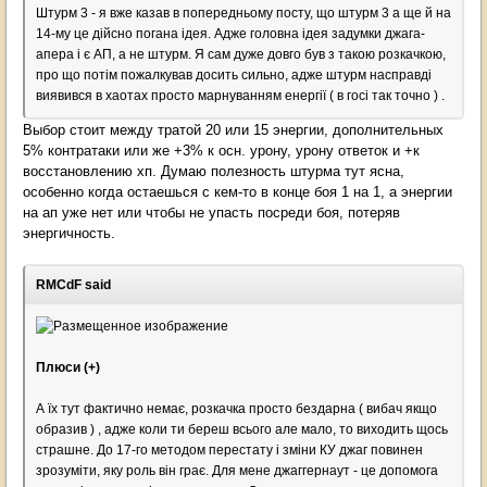
Штурм 3 - я вже казав в попередньому посту, що штурм 3 а ще й на
14-му це дійсно погана ідея. Адже головна ідея задумки джага-
апера і є АП, а не штурм. Я сам дуже довго був з такою розкачкою,
про що потім пожалкував досить сильно, адже штурм насправді
виявився в хаотах просто марнуванням енергії ( в госі так точно ) .
Выбор стоит между тратой 20 или 15 энергии, дополнительных
5% контратаки или же +3% к осн. урону, урону ответок и +к
восстановлению хп. Думаю полезность штурма тут ясна,
особенно когда остаешься с кем-то в конце боя 1 на 1, а энергии
на ап уже нет или чтобы не упасть посреди боя, потеряв
энергичность.
RMCdF said
Плюси (+)
А їх тут фактично немає, розкачка просто бездарна ( вибач якщо
образив ) , адже коли ти береш всього але мало, то виходить щось
страшне. До 17-го методом перестату і зміни КУ джаг повинен
зрозуміти, яку роль він грає. Для мене джаггернаут - це допомога