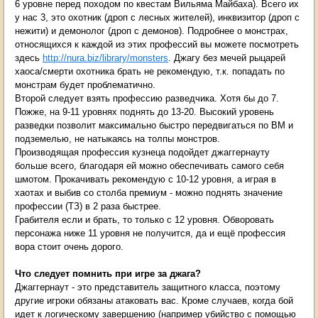
6 уровне перед походом по квестам Вильяма Майбаха). Всего их
у нас 3, это охотник (дроп с лесных жителей), инквизитор (дроп с
нежити) и демонолог (дроп с демонов). Подробнее о монстрах,
относящихся к каждой из этих профессий вы можете посмотреть
здесь
http://nura.biz/library/monsters
. Джагу без мечей рыцарей
хаоса/смерти охотника брать не рекомендую, т.к. попадать по
монстрам будет проблематично.
Второй следует взять профессию разведчика. Хотя бы до 7.
Пожже, на 9-11 уровнях поднять до 13-20. Высокий уровень
разведки позволит максимально быстро передвигаться по ВМ и
подземелью, не натыкаясь на толпы монстров.
Производящая профессия кузнеца подойдет джаггернауту
больше всего, благодаря ей можно обеспечивать самого себя
шмотом. Прокачивать рекомендую с 10-12 уровня, а играя в
хаотах и выбив со столба премиум - можно поднять значение
профессии (ТЗ) в 2 раза быстрее.
Грабителя если и брать, то только с 12 уровня. Обворовать
персонажа ниже 11 уровня не получится, да и ещё профессия
вора стоит очень дорого.
Что следует помнить при игре за джага?
Джаггернаут - это представитель защитного класса, поэтому
другие игроки обязаны атаковать вас. Кроме случаев, когда бой
идет к логическому завершению (например убийство с помощью