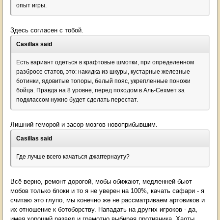
опыт игры.
Здесь согласен с тобой.
Casillas said
Есть вариант одеться в крафтовые шмотки, при определенном
разбросе статов, это: накидка из шкуры, кустарные железные
ботинки, ядовитые топоры, белый пояс, укрепленные поножи
бойца. Правда на 8 уровне, перед походом в Аль-Сехмет за
подклассом нужно будет сделать перестат.
Лишний геморой и засор мозгов новоприбывшим.
Casillas said
Где лучше всего качаться джаггернауту?
Всё верно, ремонт дорогой, мобы обижают, медленней бьют
мобов только блоки и то я не уверен на 100%, качать сафари - я
считаю это глупо, мы конечно же не рассматриваем артовиков и
их отношение к ботоборству. Нападать на других игроков - да,
имея хороший развед и грамотно выбирая противника. Хаоты