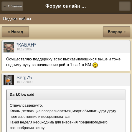
Форум онлайн игры "Новая Эра" (Нюра Биз)
← Общалка
Неделя войны.
« Назад
Вперед »
*КАБАН*
10.12.2009
Осуществляю поддержку всех высказывающихся выше и тоже
подниму руку за начисление рейта 1 на 1 в ВМ.
Serg75
10.12.2009
DarkClow said
Отвечу развёрнуто.
Кланы, желающие посоревноваться, могут объявить друг другу
противостояние и посоревноваться.
Такая неделя необходима для внесения предновогоднего
разнообразия в игру.