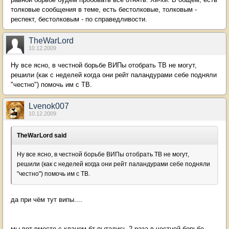
толковые сообщения в теме, есть бестолковые, толковым -
респект, бестолковым - по справедливости.
TheWarLord
10.12.2009
Ну все ясно, в честной борьбе ВИПы отобрать ТВ не могут,
решили (как с неделей когда они рейт паландурами себе подняли
"честно") помочь им с ТВ.
Lvenok007
10.12.2009
TheWarLord said
Ну все ясно, в честной борьбе ВИПы отобрать ТВ не могут,
решили (как с неделей когда они рейт паландурами себе подняли
"честно") помочь им с ТВ.
да при чём тут випы....
мы вот вместе с кланом бт пытались 2 раза в честной борьбе