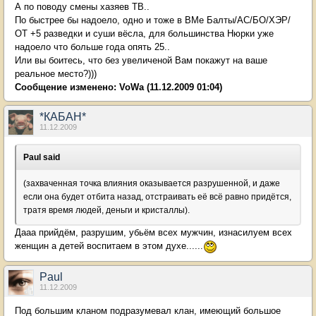
А по поводу смены хазяев ТВ..
По быстрее бы надоело, одно и тоже в ВМе Балты/АС/БО/ХЭР/
ОТ +5 разведки и суши вёсла, для большинства Нюрки уже
надоело что больше года опять 25..
Или вы боитесь, что без увеличеной Вам покажут на ваше
реальное место?)))
Сообщение изменено:
VoWa
(11.12.2009 01:04)
*КАБАН*
11.12.2009
Paul said
(захваченная точка влияния оказывается разрушенной, и даже
если она будет отбита назад, отстраивать её всё равно придётся,
тратя время людей, деньги и кристаллы).
Дааа прийдём, разрушим, убьём всех мужчин, изнасилуем всех
женщин а детей воспитаем в этом духе......
Paul
11.12.2009
Под большим кланом подразумевал клан, имеющий большое