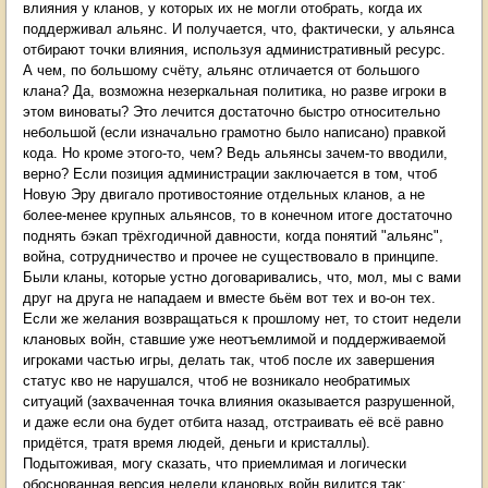
влияния у кланов, у которых их не могли отобрать, когда их
поддерживал альянс. И получается, что, фактически, у альянса
отбирают точки влияния, используя административный ресурс.
А чем, по большому счёту, альянс отличается от большого
клана? Да, возможна незеркальная политика, но разве игроки в
этом виноваты? Это лечится достаточно быстро относительно
небольшой (если изначально грамотно было написано) правкой
кода. Но кроме этого-то, чем? Ведь альянсы зачем-то вводили,
верно? Если позиция администрации заключается в том, чтоб
Новую Эру двигало противостояние отдельных кланов, а не
более-менее крупных альянсов, то в конечном итоге достаточно
поднять бэкап трёхгодичной давности, когда понятий "альянс",
война, сотрудничество и прочее не существовало в принципе.
Были кланы, которые устно договаривались, что, мол, мы с вами
друг на друга не нападаем и вместе бьём вот тех и во-он тех.
Если же желания возвращаться к прошлому нет, то стоит недели
клановых войн, ставшие уже неотъемлимой и поддерживаемой
игроками частью игры, делать так, чтоб после их завершения
статус кво не нарушался, чтоб не возникало необратимых
ситуаций (захваченная точка влияния оказывается разрушенной,
и даже если она будет отбита назад, отстраивать её всё равно
придётся, тратя время людей, деньги и кристаллы).
Подытоживая, могу сказать, что приемлимая и логически
обоснованная версия недели клановых войн видится так: