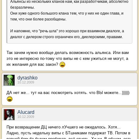
Альянсы из нескольких кланов нам, как разработчикам, абсолютно
безразличны.
Они хуже одного большого клана тем, что у них не один глава, и
тем, что они более разобщены.
И напомню, что "речь шла" это хорошо при взаимном диалоге, а
диалог с дилером строго ограничен его, диелерскими, правами.
Так зачем нужно вообще делать возможность альянса. Или вам
это не интересно по-тому что випы не с кем ужиться не могут, а
их желания для вас закон?
dyrashko
10.12.2009
ДА нет же... тут на вас посмотреть хотять. что ВЫ можете...))))))
Alucard
10.12.2009
При возвращении ДЦ ничего лУчшего не ожидалось. Хотя...
Ладно, пусть недельку випы с БТшниками подержат ТВ. Потом в
равной борьбе будем пробовать всё отнять. Хи-хи. В общем, есть