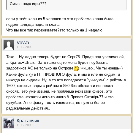
Смысл тогда игры???
если у тебя клан из 5 человек то это проблема клана была
неделя аля,ща неделя клана.
Что вы все так переживаете?это только на 1 неделю.
VoWa
11.12.2009
Такс... Ну ладно теперь будет не Серг75+Продя под увеличеной,
а Кратос+Штык.. Зато наконец-то мона будет поубивать
задротиков АС не только на Острове
Фишер.. Че ты ноешь=)
Какие фулы?)) в ПТ НИОДНОГО фула, и мы в иле не сидим, и
никогда не сидели. Ну, а то что попадаются "уникумы" с рейтом в
1600, которых вары с рейтом в 850 без обкаста и всплеска
сносят.. это уже извини, не проблема нехватки физов, это
проблема нехватки чего-то иного // Привет Октябрь77 и его
сукубам. А по факту.. есть изюминка, но нужны более
радикальные действия..
Красавчик
11.12.2009