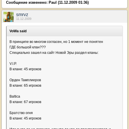
Сообщение изменено:
Paul
(11.12.2009 01:36)
smrvz
11.12.2009
VoWa said
В принципе во многом согласен, но 1 момент не понятен
ГДЕ большой клан???
Специально зашел на сайт Новой Эры раздел кланы:
V.I.P.
В клане: 45 игроков
Орден Тамплиеров
В клане: 65 игроков
Baltica
В клане: 67 игроков
Братство огня
В клане: 45 игроков