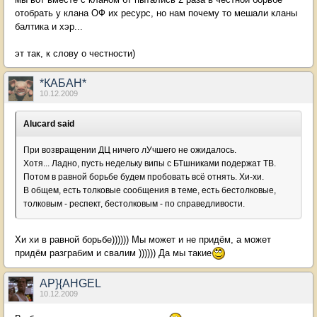
отобрать у клана ОФ их ресурс, но нам почему то мешали кланы
балтика и хэр...
эт так, к слову о честности)
*КАБАН*
10.12.2009
Alucard said
При возвращении ДЦ ничего лУчшего не ожидалось.
Хотя... Ладно, пусть недельку випы с БТшниками подержат ТВ.
Потом в равной борьбе будем пробовать всё отнять. Хи-хи.
В общем, есть толковые сообщения в теме, есть бестолковые,
толковым - респект, бестолковым - по справедливости.
Хи хи в равной борьбе)))))) Мы может и не придём, а может
придём разграбим и свалим )))))) Да мы такие
AP}{AHGEL
10.12.2009