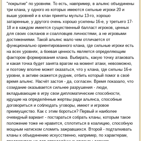
"покрытие" по уровням. То есть, навпример, в альянс объединены
три клана, у одного из которых имеются сильные игроки 20 и
выше уровней и в клан приняты мульты 13-го, хорошо
затаренные, у другого очень хорошо усилены 16-е, у третьего 17-
18 и в каждом имеется существенный балласт игроков, ценных
для своих сокланов и соалловцев личностями, а не игровыми
достижениями. Такой альянс мало чем отличается от
функционально ориентированного клана, где сильные игроки есть
на всех уровнях, а боевая ценность является определяющим
фактором формирования клана. Выбирать, какую точку атаковать
и какая точка будет занята врагом на момент атаки, невозможно,
и поэтому вполне может оказаться, что у клана, где сильны 16-е
уровни, в активе окажется рудник, отбить который помог в своё
время альянс. Насчёт застоя - да, согласен. Время показало, что
созидание оказывается сильнее разрушения - люди,
вкладывающие в игру свои дипломатические способности,
идущие на определённые жертвы ради альянса, способные
договориться и соблюдать уговоры, имеют и игровое
преимущество. Как с этим бороться? Первый и наиболее
очевидный вариант - постараться собрать кланы, которым такое
положение тоже не нравится, сплотиться в коалицию, способную
мощным натиском сломить зажравшихся. Второй - подталкивать
кланы к объединению искусственно, например, по характерам,