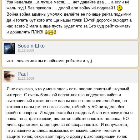
Ура неделька ...а лутше месяц .... нет давайте два .... а если не
жаль год ! Без прикола .... долой али войну чб подавай !
Война война админы умоляю делайте ее почаще рейта подымим
да и гопать бут кого ато ща нашы точки 10-той дорогой обходят а
нас всего 2 мага а ище пусть будет что за 1-го буд рейт снимать
и добавлять ПЛИЗ!
SooolniШko
11.12.2009
что т зачастили вы с войнами, рейтами и тд)
Paul
11.12.2009
Я не скрываю, что у меня здесь есть вполне понятный шкурный
интерес. С очень большой вероятностью подсуетившийся и
выставивший атаки на все кланы нашего альянса слонёнок, на
которого пальцем не показываем, отберёт у БО цитадель без
особого напряга. И ладно если бы цитадель была исключительно
наша - она, фактически, является собственностью альянса, БО -
лишь хранители, следящие за её сохранностью. И получается,
что лишение альянса возможности помочь своим членам в
защите точек, открывает торную дорогу к экспроприации точек