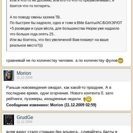
Или я что-то не догоняю, или кто-то что-то преувеличивает, и
боится что-то потерять.
А по поводу смены хазяев ТВ..
По быстрее бы надоело, одно и тоже в ВМе Балты/АС/БО/ХЭР/ОТ
+5 разведки и суши вёсла, для большинства Нюрки уже надоело
что больше года опять 25..
Или вы боитесь, что без увеличеной Вам покажут на ваше
реальное место?)))
сравнивай не по количеству человек. а по количеству фулов
Morion
11.12.2009
Раньше нововведения ожидал, как какой-то праздник. А в
последнее время, одни огорчения. Нового контента 0, зато
рейтинги, пузомеры, изощренные недели.
Сообщение изменено:
Morion
(11.12.2009 02:59)
GrudGe
11.12.2009
всем вдруг стало страшно без альянса...сливайтесь балты в