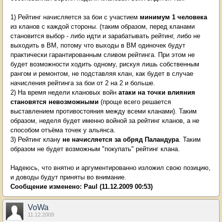
1) Рейтинг начисляется за бои с участием
минимум 1 человека
из кланов с каждой стороны. (таким образом, перед кланами
становится выбор - либо идти и зарабатывать рейтинг, либо не
выходить в ВМ, потому что выходы в ВМ одиночек будут
практически гарантированным сливом рейтинга. При этом не
будет возможности ходить одному, рискуя лишь собственным
рангом и ремонтом, не подставляя клан, как будет в случае
начисления рейтинга за бои от 2 на 2 и больше.
2) На время недели клановых войн
атаки на точки влияния
становятся невозможными
(проще всего решается
выставлением противостояния между всеми кланами). Таким
образом, неделя будет именно войной за рейтинг кланов, а не
способом отъёма точек у альянса.
3) Рейтинг клану
не начисляется за обряд Паландура
. Таким
образом не будет возможным "покупать" рейтинг клана.
Надеюсь, что внятно и аргументированно изложил свою позицию,
и доводы будут приняты во внимание.
Сообщение изменено:
Paul
(11.12.2009 00:53)
VoWa
11.12.2009