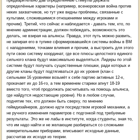
предварительно дав определённые стимулы держать
определённые характеры (например, всенюровская война против
неких захватчиков, но тут уже видны проблемы, связанные с
культами, сложившимися отношениями между игроками и
прочим). Третий, что сейчас и наблюдается - давать тем, кто, по
мнению администрации, должен побеждать, возможность это
делать, не взирая на альянсы. Правда, этот путь можно развить,
не запирая его в тупике сформировавшейся системы войны в ВМ
с нападениями, точками влияния и прочим, а выстроить для этого
пути свою систему координат, где все плюсы целостного единого
сильного клана будут максимально выделяться. Лидеры по этой
системе будут получать существенные плюшки, ради которых и
другие кланы будут подтягиваться до их уровня (клан с
сильными 16 уровнями возьмёт к себе партию активных 12-х,
прокачает их до 16-го, а тем временем старики апнут 18-19
вместо того, чтоб продолжать расчитывать на помощь альянса,
где найдутся недостающие уровни). Но в любом случае,
поднятие тех, кто должен быть сверху, по мнению
геймдизайнеров, должно идти посредством игровой механики, а
не ручного изменения параметров с подгонкой под требуемые
результаты. Это же не лабы в институте, когда студенты, зная то,
что им надо найти и не желающие разбираться со сложными
измерительными приборами, вписывают исходные данные,
рассчитав их исходя из теории.