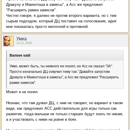
Дракулу и Макентоша в замесы", а Асс же предложил
"Расширить рамки замесов".
Честно говоря, я далеко не против второго варианта, но с тем
сырым подходом, который ДЦ поставил на голосование, идея
мне показалась просто мелочной и противной.
Умка
16.01.2009
Bansee said
Умко, может быть, ты немного не понял, но Асс не сказал "ЗА".
Просто изначально ДЦ озвучил тему так: "Давайте запустим
Дракулу и Макентоша в замесы", а Асс же предложил "Расширить
рамки замесов".
Может и не понял.
Незнаю, что там думал ДЦ, с ним не говорил, но вариант в таком
виде, как предложил АСС действительно для игры только как
развитие, тогда малыши не только старших будут знать по никам,
а и участвовать с ними на ровне в боях.