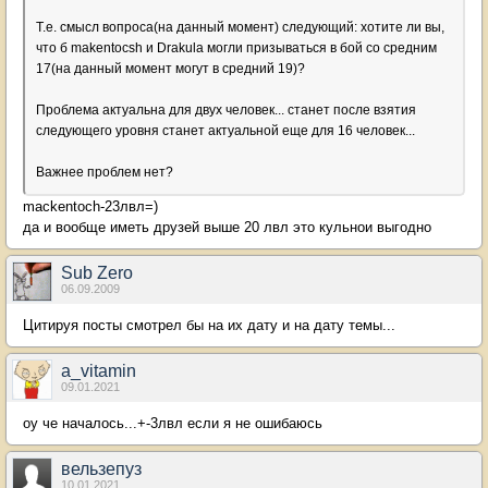
Т.е. смысл вопроса(на данный момент) следующий: хотите ли вы,
что б makentocsh и Drakula могли призываться в бой со средним
17(на данный момент могут в средний 19)?
Проблема актуальна для двух человек... станет после взятия
следующего уровня станет актуальной еще для 16 человек...
Важнее проблем нет?
mackentoch-23лвл=)
да и вообще иметь друзей выше 20 лвл это кульнои выгодно
Sub Zero
06.09.2009
Цитируя посты смотрел бы на их дату и на дату темы...
a_vitamin
09.01.2021
оу че началось...+-3лвл если я не ошибаюсь
вельзепуз
10.01.2021