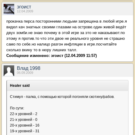
эгоист
12.04.2009
прокачка перса посторонними людьми запрещена в любой игре.я
видел кач знатных своими глазами на острове.один живой ведёт
двух зомби.не знаю почему в этой игре за это не наказывают.по
этому я против.то что эти двое не реального уровня не страшно
само по себе.но налицо разгон инфляции в игре.посчитайте
сколько вкину то в нюру лишних талл.
Сообщение изменено:
эгоист
(12.04.2009 11:57)
Влад 1998
06.09.2009
Healer said
Стимул - палка, с помощью которой погоняли скотину/рабов.
По сути:
22-х уровней - 2
21-х уровней - 0
20-х уровней - 16
19-х уровней - 31