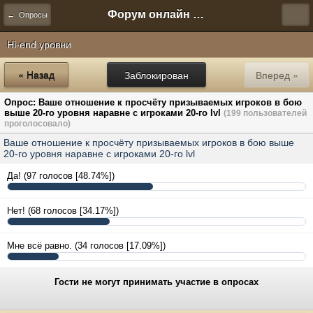
Форум онлайн игры "Новая Эра" (Нюра Биз)
← Опросы
Hi-end уровни
« Назад
Заблокирован
Вперед »
Опрос: Ваше отношение к просчёту призываемых игроков в бою
выше 20-го уровня наравне с игроками 20-го lvl
(199 пользователей
проголосовало)
Ваше отношение к просчёту призываемых игроков в бою выше
20-го уровня наравне с игроками 20-го lvl
Да!
(97 голосов [48.74%])
Нет!
(68 голосов [34.17%])
Мне всё равно.
(34 голосов [17.09%])
Гости не могут принимать участие в опросах