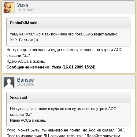
Умка
16.01.2009
PashaDJM said
тему не читал, но я так понимаю что пока 65\45 ведёт альянс
ХэР+Балтика )))
Не тут еще и энглаве и судя по кол-ву голосов на утро и АСС
сказали "За"
Идею АССа в жизнь.
Сообщение изменено:
Умка
(16.01.2009 15:24)
Bansee
16.01.2009
Умка said
Не тут еще и энглаве и судя по кол-ву голосов на утро и АСС
сказали "За"
Идею АССа в жизнь.
Умко, может быть, ты немного не понял, но Асс не сказал "ЗА".
Просто изначально ДЦ озвучил тему так: "Давайте запустим