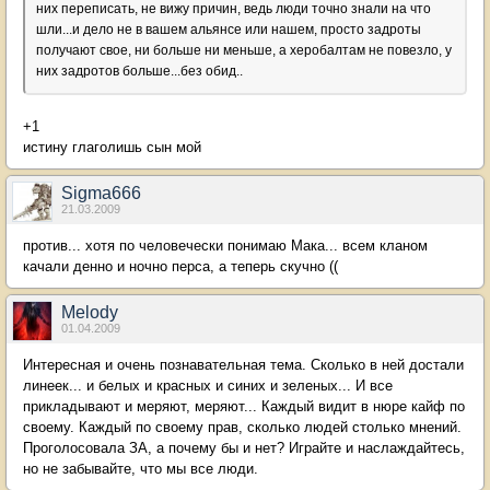
них переписать, не вижу причин, ведь люди точно знали на что
шли...и дело не в вашем альянсе или нашем, просто задроты
получают свое, ни больше ни меньше, а херобалтам не повезло, у
них задротов больше...без обид..
+1
истину глаголишь сын мой
Sigma666
21.03.2009
против... хотя по человечески понимаю Мака... всем кланом
качали денно и ночно перса, а теперь скучно ((
Melody
01.04.2009
Интересная и очень познавательная тема. Сколько в ней достали
линеек... и белых и красных и синих и зеленых... И все
прикладывают и меряют, меряют... Каждый видит в нюре кайф по
своему. Каждый по своему прав, сколько людей столько мнений.
Проголосовала ЗА, а почему бы и нет? Играйте и наслаждайтесь,
но не забывайте, что мы все люди.