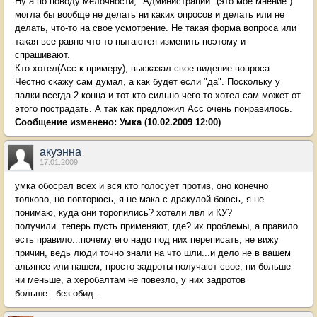
Ну а по поводу мелочности, "Администрации" (это мое мнение )
могла бы вообще не делать ни каких опросов и делать или не
делать, что-то на свое усмотрение. Не такая форма вопроса или
такая все равно что-то пытаются изменить поэтому и
спрашивают.
Кто хотел(Асс к примеру), высказал свое видение вопроса.
Честно скажу сам думал, а как будет если "да". Поскольку у
палки всегда 2 конца и тот кто сильно чего-то хотел сам может от
этого пострадать. А так как предложил Асс очень понравилось.
Сообщение изменено:
Умка
(10.02.2009 12:00)
акуэнна
17.01.2009
умка обосрал всех и вся кто голосует против, оно конечно
толково, но повторюсь, я не мака с дракулой боюсь, я не
понимаю, куда они торопились? хотели лвл и КУ?
получили..теперь пусть применяют, где? их проблемы, а правило
есть правило...почему его надо под них переписать, не вижу
причин, ведь люди точно знали на что шли...и дело не в вашем
альянсе или нашем, просто задроты получают свое, ни больше
ни меньше, а херобалтам не повезло, у них задротов
больше...без обид..