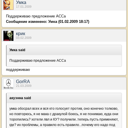
Умка
17.01.2009
Поддерживаю предложение АССа
Сообщение изменено:
Умка
(01.02.2009 18:17)
крик
03.02.2009
Умка said
Поддерживаю предложение АССа
поддерживаю
GorRА
21.03.2009
акуэнна said
умка обосрал всех и вся кто голосует против, оно конечно толково,
но повторюсь, я не мака с дракулой боюсь, я не понимаю, куда они
торопились? хотели лвл и КУ? получили..теперь пусть применяют,
где? их проблемы, а правило есть правило...почему его надо под