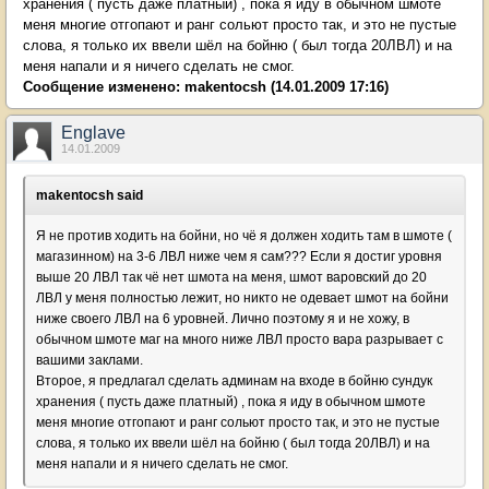
хранения ( пусть даже платный) , пока я иду в обычном шмоте
меня многие отгопают и ранг сольют просто так, и это не пустые
слова, я только их ввели шёл на бойню ( был тогда 20ЛВЛ) и на
меня напали и я ничего сделать не смог.
Сообщение изменено:
makentocsh
(14.01.2009 17:16)
Englave
14.01.2009
makentocsh said
Я не против ходить на бойни, но чё я должен ходить там в шмоте (
магазинном) на 3-6 ЛВЛ ниже чем я сам??? Если я достиг уровня
выше 20 ЛВЛ так чё нет шмота на меня, шмот варовский до 20
ЛВЛ у меня полностью лежит, но никто не одевает шмот на бойни
ниже своего ЛВЛ на 6 уровней. Лично поэтому я и не хожу, в
обычном шмоте маг на много ниже ЛВЛ просто вара разрывает с
вашими заклами.
Второе, я предлагал сделать админам на входе в бойню сундук
хранения ( пусть даже платный) , пока я иду в обычном шмоте
меня многие отгопают и ранг сольют просто так, и это не пустые
слова, я только их ввели шёл на бойню ( был тогда 20ЛВЛ) и на
меня напали и я ничего сделать не смог.