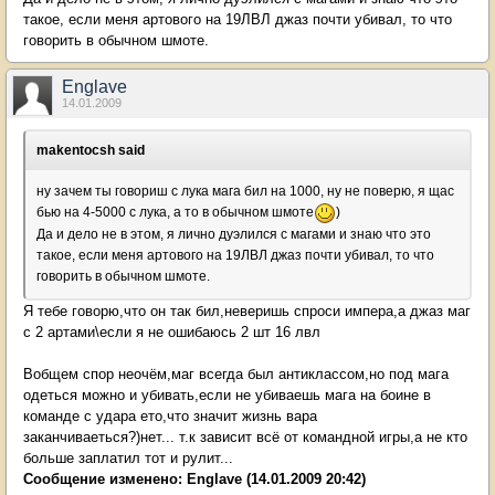
такое, если меня артового на 19ЛВЛ джаз почти убивал, то что
говорить в обычном шмоте.
Englave
14.01.2009
makentocsh said
ну зачем ты говориш с лука мага бил на 1000, ну не поверю, я щас
бью на 4-5000 с лука, а то в обычном шмоте
)
Да и дело не в этом, я лично дуэлился с магами и знаю что это
такое, если меня артового на 19ЛВЛ джаз почти убивал, то что
говорить в обычном шмоте.
Я тебе говорю,что он так бил,неверишь спроси импера,а джаз маг
с 2 артами\если я не ошибаюсь 2 шт 16 лвл
Вобщем спор неочём,маг всегда был антиклассом,но под мага
одеться можно и убивать,если не убиваешь мага на боине в
команде с удара ето,что значит жизнь вара
заканчиваеться?)нет... т.к зависит всё от командной игры,а не кто
больше заплатил тот и рулит...
Сообщение изменено:
Englave
(14.01.2009 20:42)