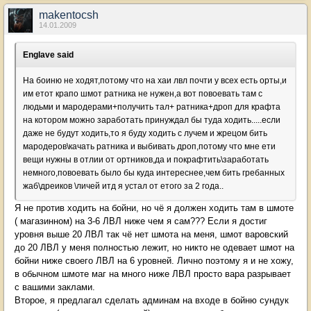
makentocsh
14.01.2009
Englave said
На боиню не ходят,потому что на хаи лвл почти у всех есть орты,и
им етот крапо шмот ратника не нужен,а вот повоевать там с
людьми и мародерами+получить тал+ ратника+дроп для крафта
на котором можно заработать принуждал бы туда ходить.....если
даже не будут ходить,то я буду ходить с лучем и жрецом бить
мародеров\качать ратника и выбивать дроп,потому что мне ети
вещи нужны в отлии от ортников,да и покрафтить\заработать
немного,повоевать было бы куда интереснее,чем бить гребанных
жаб\дреиков \личей итд я устал от етого за 2 года..
Я не против ходить на бойни, но чё я должен ходить там в шмоте
( магазинном) на 3-6 ЛВЛ ниже чем я сам??? Если я достиг
уровня выше 20 ЛВЛ так чё нет шмота на меня, шмот варовский
до 20 ЛВЛ у меня полностью лежит, но никто не одевает шмот на
бойни ниже своего ЛВЛ на 6 уровней. Лично поэтому я и не хожу,
в обычном шмоте маг на много ниже ЛВЛ просто вара разрывает
с вашими заклами.
Второе, я предлагал сделать админам на входе в бойню сундук