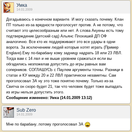
Умка
14.01.2009
Догадываюсь о конечном варианте. И могу сказать почему. Клан
ПТ только из-за вредности проголосует против. А не потому, что
считают это целесообразным или нет. А слова Акуены есть тому
подтверждение.(детский сад) Альянс Плохишей ДП ОФ
аналогично. Все кто их поддерживают это все удары в одни
ворота. За исключением людей которые хотят играть (Пример
Englave).Ему по-барабану кому задницу надрать 18 или 23 ЛВЛ.
Тогда вам с 14 лвл и не выше уровнем сражаться если вы
обгадились незпожелав допустить до игры равных вам
соперников. СОГЛАШУСЬ с Паулем аргументы точны. Разници в
статах и КУ между 20 и 22 ЛВЛ практически незаметны. Сам
проголосовал ЗА ну это тоже понятно почему. Только из-за
Свитча он скоро будет 21, так что человек будет тоже выпадать
из игры нельзя допустить этого.
Сообщение изменено:
Умка
(14.01.2009 13:12)
Sub Zero
14.01.2009
Мне по барабану..потому проголосовал ЗА