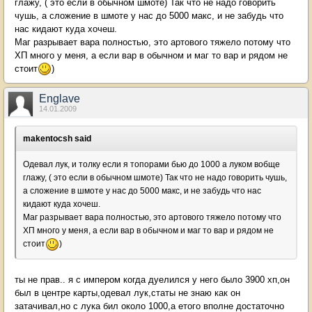
глажу, ( это если в обычном шмоте) Так что не надо говорить
чушь, а сложение в шмоте у нас до 5000 макс, и не забудь что
нас кидают куда хочеш.
Маг разрывает вара полностью, это артового тяжело потому что
ХП много у меня, а если вар в обычном и маг то вар и рядом не
стоит
)
Englave
14.01.2009
makentocsh said
Одевал лук, и толку если я топорами бью до 1000 а луком вобще
глажу, ( это если в обычном шмоте) Так что не надо говорить чушь,
а сложение в шмоте у нас до 5000 макс, и не забудь что нас
кидают куда хочеш.
Маг разрывает вара полностью, это артового тяжело потому что
ХП много у меня, а если вар в обычном и маг то вар и рядом не
стоит
)
ты не прав.. я с импером когда дуелился у него было 3900 хп,он
был в центре карты,одевал лук,статы не знаю как он
затачивал,но с лука бил около 1000,а етого вполне достаточно