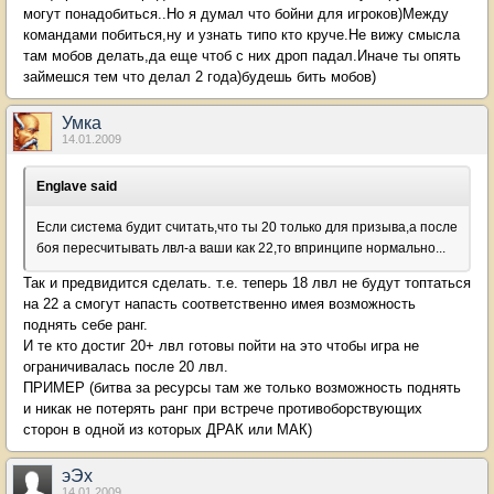
могут понадобиться..Но я думал что бойни для игроков)Между
командами побиться,ну и узнать типо кто круче.Не вижу смысла
там мобов делать,да еще чтоб с них дроп падал.Иначе ты опять
займешся тем что делал 2 года)будешь бить мобов)
Умка
14.01.2009
Englave said
Если система будит считать,что ты 20 только для призыва,а после
боя пересчитывать лвл-а ваши как 22,то впринципе нормально...
Так и предвидится сделать. т.е. теперь 18 лвл не будут топтаться
на 22 а смогут напасть соответственно имея возможность
поднять себе ранг.
И те кто достиг 20+ лвл готовы пойти на это чтобы игра не
ограничивалась после 20 лвл.
ПРИМЕР (битва за ресурсы там же только возможность поднять
и никак не потерять ранг при встрече противоборствующих
сторон в одной из которых ДРАК или МАК)
эЭх
14.01.2009