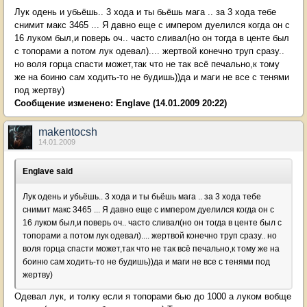
Лук одень и убьёшь.. 3 хода и ты бьёшь мага .. за 3 хода тебе
снимит макс 3465 ... Я давно еще с импером дуелился когда он с
16 луком был,и поверь оч.. часто сливал(но он тогда в центе был
с топорами а потом лук одевал).... жертвой конечно труп сразу..
но воля горца спасти может,так что не так всё печально,к тому
же на боиню сам ходить-то не будишь))да и маги не все с тенями
под жертву)
Сообщение изменено:
Englave
(14.01.2009 20:22)
makentocsh
14.01.2009
Englave said
Лук одень и убьёшь.. 3 хода и ты бьёшь мага .. за 3 хода тебе
снимит макс 3465 ... Я давно еще с импером дуелился когда он с
16 луком был,и поверь оч.. часто сливал(но он тогда в центе был с
топорами а потом лук одевал).... жертвой конечно труп сразу.. но
воля горца спасти может,так что не так всё печально,к тому же на
боиню сам ходить-то не будишь))да и маги не все с тенями под
жертву)
Одевал лук, и толку если я топорами бью до 1000 а луком вобще