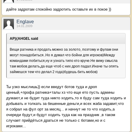
дайте задротам спокойно задротить оставьте их в покое ))
Englave
14.01.2009
AP}{AHGEL said
Вещи ратника и продать можно за золото, поэтому и фулам они
могут понадобиться..Но я думал что бойни для игроков)Между
командами побиться,ну и узнать типо кто круче.Не вижу смысла
там мобов делать,да еще чтоб с них дроп падал.Иначе ты опять
займешся тем что делал 2 года)будешь бить мобов)
Ты узко мыслишь)) если введут ботов туда и дроп
ценный,+профа ратника+талы хз что еще ето пусть админы
думают,и не будит туда никто ходить,то я буду сам туда ходить и
добывать и толкать за бешенные деньги,и всех жаба задавит,что
я собрал на фул орт за месяц... и начнут не то что ходить,а
очереди будут,и будут ходить туда как на праздник ,в таком
случает прийдёться драться не только с ботами,но и с
игроками...