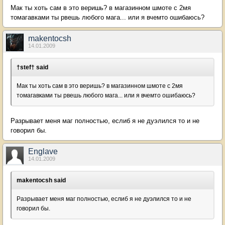
Мак ты хоть сам в это веришь? в магазинном шмоте с 2мя
томагавками ты рвешь любого мага... или я вчемто ошибаюсь?
makentocsh
14.01.2009
†stef† said
Мак ты хоть сам в это веришь? в магазинном шмоте с 2мя
томагавками ты рвешь любого мага... или я вчемто ошибаюсь?
Разрывает меня маг полностью, еслиб я не дуэлился то и не
говорил бы.
Englave
14.01.2009
makentocsh said
Разрывает меня маг полностью, еслиб я не дуэлился то и не
говорил бы.