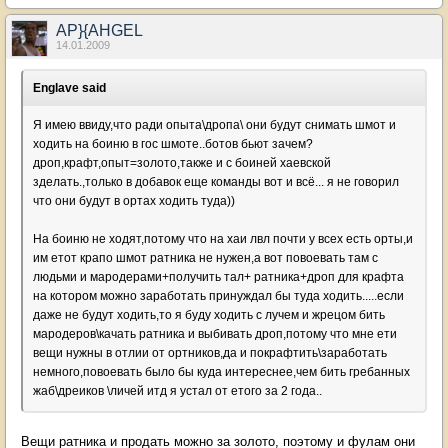
AP}{AHGEL
14.01.2009
Englave said
Я имею ввиду,что ради опыта\дропа\ они будут снимать шмот и
ходить на боиню в гос шмоте..ботов бьют зачем?
дроп,крафт,опыт=золото,также и с боиней хаевской
зделать.,только в добавок еще команды вот и всё... я не говорил
что они будут в ортах ходить туда))
На боиню не ходят,потому что на хаи лвл почти у всех есть орты,и
им етот крапо шмот ратника не нужен,а вот повоевать там с
людьми и мародерами+получить тал+ ратника+дроп для крафта
на котором можно заработать принуждал бы туда ходить.....если
даже не будут ходить,то я буду ходить с лучем и жрецом бить
мародеров\качать ратника и выбивать дроп,потому что мне ети
вещи нужны в отлии от ортников,да и покрафтить\заработать
немного,повоевать было бы куда интереснее,чем бить гребанных
жаб\дреиков \личей итд я устал от етого за 2 года..
Вещи ратника и продать можно за золото, поэтому и фулам они