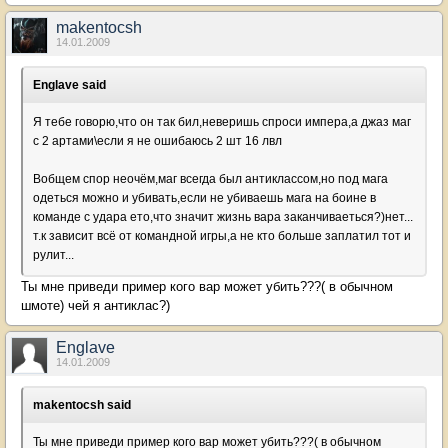
makentocsh
14.01.2009
Englave said
Я тебе говорю,что он так бил,неверишь спроси импера,а джаз маг
с 2 артами\если я не ошибаюсь 2 шт 16 лвл
Вобщем спор неочём,маг всегда был антиклассом,но под мага
одеться можно и убивать,если не убиваешь мага на боине в
команде с удара ето,что значит жизнь вара заканчиваеться?)нет...
т.к зависит всё от командной игры,а не кто больше заплатил тот и
рулит...
Ты мне приведи пример кого вар может убить???( в обычном
шмоте) чей я антиклас?)
Englave
14.01.2009
makentocsh said
Ты мне приведи пример кого вар может убить???( в обычном