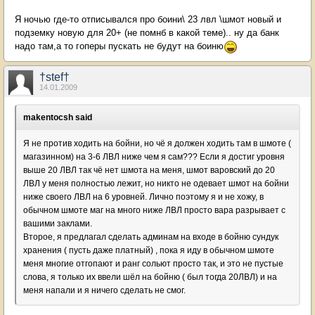
Я ночью где-то отписывался про боини\ 23 лвл \шмот новый и
подземку новую для 20+ (не помнб в какой теме).. ну да банк
надо там,а то гоперы пускать не будут на боиню
†stef†
14.01.2009
makentocsh said
Я не против ходить на бойни, но чё я должен ходить там в шмоте (
магазинном) на 3-6 ЛВЛ ниже чем я сам??? Если я достиг уровня
выше 20 ЛВЛ так чё нет шмота на меня, шмот варовский до 20
ЛВЛ у меня полностью лежит, но никто не одевает шмот на бойни
ниже своего ЛВЛ на 6 уровней. Лично поэтому я и не хожу, в
обычном шмоте маг на много ниже ЛВЛ просто вара разрывает с
вашими заклами.
Второе, я предлагал сделать админам на входе в бойню сундук
хранения ( пусть даже платный) , пока я иду в обычном шмоте
меня многие отгопают и ранг сольют просто так, и это не пустые
слова, я только их ввели шёл на бойню ( был тогда 20ЛВЛ) и на
меня напали и я ничего сделать не смог.