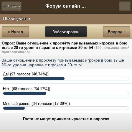
Форум онлайн игры "Новая Эра" (Нюра Биз)
← Опросы
Hi-end уровни
« Назад
Заблокирован
Вперед »
Опрос: Ваше отношение к просчёту призываемых игроков в бою
выше 20-го уровня наравне с игроками 20-го lvl
(199 пользователей
проголосовало)
Ваше отношение к просчёту призываемых игроков в бою выше
20-го уровня наравне с игроками 20-го lvl
Да!
(97 голосов [48.74%])
Нет!
(68 голосов [34.17%])
Мне всё равно.
(34 голосов [17.09%])
Гости не могут принимать участие в опросах