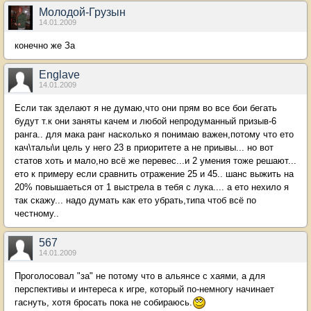
Молодой-Грузын
14.01.2009
конечно же За
Englave
14.01.2009
Если так зделают я не думаю,что они прям во все бои бегать
будут т.к они заняты качем и любой непродуманный призыв-6
ранга.. для мака ранг насколько я понимаю важен,потому что ето
кач\талы\и цель у него 23 в приоритете а не приывы... но вот
статов хоть и мало,но всё же перевес...и 2 умения тоже решают...
ето к примеру если сравнить отражение 25 и 45.. шанс выжить на
20% повышаеться от 1 выстрела в тебя с лука.... а ето нехило я
так скажу... надо думать как ето убрать,типа чтоб всё по
честному..
567
14.01.2009
Проголосовал "за" не потому что в альянсе с хаями, а для
перспективы и интереса к игре, который по-немногу начинает
гаснуть, хотя бросать пока не собираюсь.