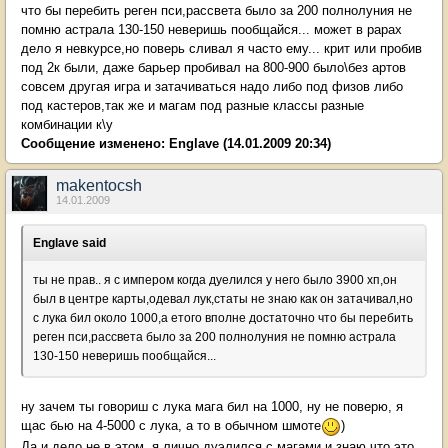
что бы перебить реген пси,рассвета было за 200 полнолуния не
помню астрала 130-150 неверишь пообщайся... может в рарах
дело я невкурсе,но поверь сливал я часто ему... крит или пробив
под 2к были, даже барьер пробивал на 800-900 было\без артов
совсем другая игра и затачиваться надо либо под физов либо
под кастеров,так же и магам под разные классы разные
комбинации к\у
Сообщение изменено:
Englave
(14.01.2009 20:34)
makentocsh
14.01.2009
Englave said
ты не прав.. я с импером когда дуелился у него было 3900 хп,он
был в центре карты,одевал лук,статы не знаю как он затачивал,но
с лука бил около 1000,а етого вполне достаточно что бы перебить
реген пси,рассвета было за 200 полнолуния не помню астрала
130-150 неверишь пообщайся...
ну зачем ты говориш с лука мага бил на 1000, ну не поверю, я
щас бью на 4-5000 с лука, а то в обычном шмоте
)
Да и дело не в этом, я лично дуэлился с магами и знаю что это