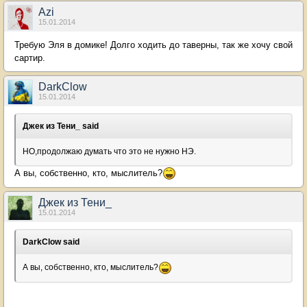
Azi
15.01.2014
Требую Эля в домике! Долго ходить до таверны, так же хочу свой
сартир.
DarkClow
15.01.2014
Джек из Тени_ said
НО,продолжаю думать что это не нужно НЭ.
А вы, собственно, кто, мыслитель?
Джек из Тени_
15.01.2014
DarkClow said
А вы, собственно, кто, мыслитель?