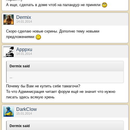
А еще, сделать в доме чтоб на паландур не приняли
Dermix
14.01.2014
Скоро сделаю новые скрины. Дополню тему новыми
предложениями
Apppxu
14.01.2014
Dermix said
...
Почему бы Вам не купить себе тамагочи?
То что Админисрация читает форум ещё не значит что нужно
писать здесь всякую хрень
DarkClow
15.01.2014
Dermix said