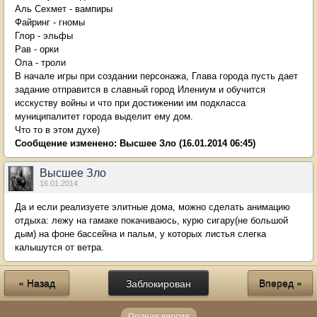
Аль Сехмет - вампиры
Файринг - гномы
Глор - эльфы
Рав - орки
Ола - троли
В начале игры при создании персонажа, Глава города пусть дает
задание отправится в славный город Илениум и обучится
исскуству войны и что при достижении им подкласса
муниципалитет города выделит ему дом.
Что то в этом духе)
Сообщение изменено:
Высшее Зло
(16.01.2014 06:45)
Высшее Зло
16.01.2014
Да и если реализуете элитные дома, можно сделать анимацию
отдыха: лежу на гамаке покачиваюсь, курю сигару(не большой
дым) на фоне бассейна и пальм, у которых листья слегка
калышутся от ветра.
« Назад
Заблокирован
Вперед »
Полная версия