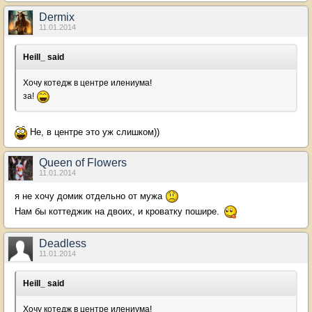
Dermix
11.01.2014
Heill_ said
Хочу котедж в центре илениума!
за!
Не, в центре это уж слишком))
Queen of Flowers
11.01.2014
я не хочу домик отдельно от мужа
Нам бы коттеджик на двоих, и кроватку пошире.
Deadless
11.01.2014
Heill_ said
Хочу котедж в центре илениума!