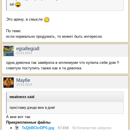
за!
Это арену, в смысле
По теме:
если нормально продумать, то может быть интересно.
egia8egia8
12.01.2014
одна девочка так замёрзла в иллениуме что купила себе дом !!
советую поступить также как и та девочка
May6e
13.01.2014
weakness said
приставку дэнди мне в дом!
А мне вот так:
Прикрепленные файлы
TsQbBCbrDP0.jpg
57.65К
56 Количество загрузок