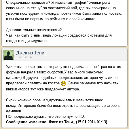
Специальные предметы? Уникальный трофей "оленьи рога
союзников на стену" за хаотический бой, где вы проиграли, но
умерли последним и команда противников была жива полностью,
а вы были не первым по рейтингу в своей команде.
Дополнительные возможности?
Чат: как быть с ним, ведь локации создаются системой для
каждого индивидуально.
Джек из Тени_
15.01.2014
Удивительно,как тема которая уже поднималась не 1 раз на этом
форуме набрала таких оборотов.У вас много знакомых
однако=).В других подобных предложениях авторов чуть ли не
предлагали спалить на костре
.Самое забавное что чать тех
инквизиторов тут уже поддержует автора.
Скрин конечно порешал,дружный аль и клан тоже внес
вклад.Интересно было бы посмотреть на реализацию со стороны
админов.
НО,продолжаю думать что это не нужно НЭ.
Сообщение изменено:
Джек из Тени_
(15.01.2014 01:13)