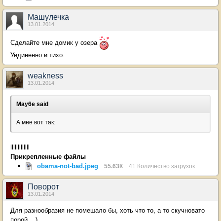
Машулечка
13.01.2014
Сделайте мне домик у озера
Уединенно и тихо.
weakness
13.01.2014
May6e said
А мне вот так:
lllllllllllll
Прикрепленные файлы
obama-not-bad.jpeg
55.63К
41 Количество загрузок
Поворот
13.01.2014
Для разнообразия не помешало бы, хоть что то, а то скучновато
порой....)