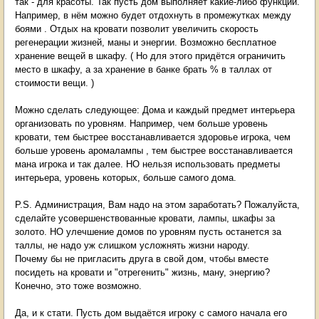
так - для красоты. Так пусть дом выполняет какие-либо функции.
Например, в нём можно будет отдохнуть в промежутках между
боями . Отдых на кровати позволит увеличить скорость
регенерации жизней, маны и энергии. Возможно бесплатное
хранение вещей в шкафу. ( Но для этого придётся ограничить
место в шкафу, а за хранение в банке брать % в таллах от
стоимости вещи. )
Можно сделать следующее: Дома и каждый предмет интерьера
организовать по уровням. Например, чем больше уровень
кровати, тем быстрее восстанавливается здоровье игрока, чем
больше уровень аромалампы , тем быстрее восстанавливается
мана игрока и так далее. НО нельзя использовать предметы
интерьера, уровень которых, больше самого дома.
P.S. Администрация, Вам надо на этом заработать? Пожалуйста,
сделайте усовершенствованные кровати, лампы, шкафы за
золото. НО улечшение домов по уровням пусть останется за
таллы, не надо уж слишком усложнять жизни народу.
Почему бы не пригласить друга в свой дом, чтобы вместе
посидеть на кровати и "отрегенить" жизнь, ману, энергию?
Конечно, это тоже возможно.
Да, и к стати. Пусть дом выдаётся игроку с самого начала его