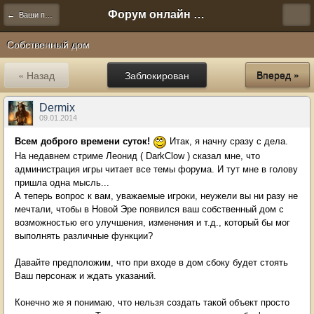
Форум онлайн игры "Новая Эра" (Нюра Биз)
← Ваши предложения
Собственный дом
« Назад
Заблокирован
Вперед »
Dermix
09.01.2014
Всем доброго времени суток!
Итак, я начну сразу с дела.
На недавнем стриме Леонид ( DarkClow ) сказал мне, что
администрация игры читает все темы форума. И тут мне в голову
пришла одна мысль...
А теперь вопрос к вам, уважаемые игроки, неужели вы ни разу не
мечтали, чтобы в Новой Эре появился ваш собственный дом с
возможностью его улучшения, изменения и т.д., который бы мог
выполнять различные функции?
Давайте предположим, что при входе в дом сбоку будет стоять
Ваш персонаж и ждать указаний.
Конечно же я понимаю, что нельзя создать такой объект просто