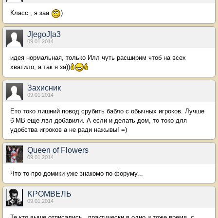
Класс , я заа
)
J|egoJ|a3
09.01.2014
идея нормальная, только Илл чуть расширим чтоб на всех
хватило, а так я за))
Захисник
09.01.2014
Ето токо лишний повод срубить бабло с обычных игроков. Лучше
б МВ еще лвл добавили. А если и делать дом, то токо для
удобства игроков а не ради нажывы! =)
Queen of Flowers
09.01.2014
Что-то про домики уже знакомо по форуму...
KРОМВЕЛЬ
09.01.2014
Те кто выше отписались...практически в одно и тоже время, с