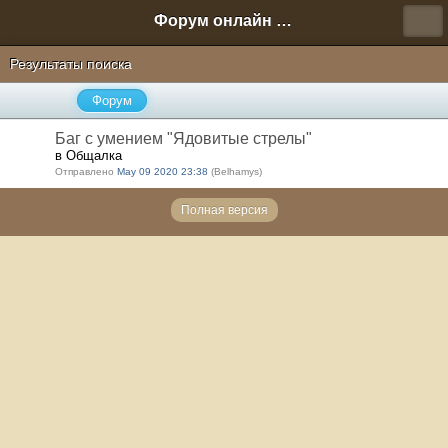
Форум онлайн игры "Новая Эра" (Нюра Биз)
Результаты поиска
Форум
Баг с умением "Ядовитые стрелы"
в Общалка
Отправлено
May 09 2020 23:38
(Belhamys)
Полная версия